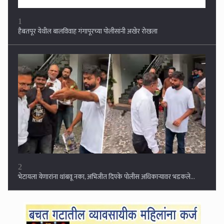
1
हैबतपूर येथील बालविवाह गंगापूरच्या पोलीसांनी अखेर रोखला
2
भेटायला येणारांना थांबवू नका, अभिजीत दिपके पोलीस अधिकाऱ्यावर भडकले...