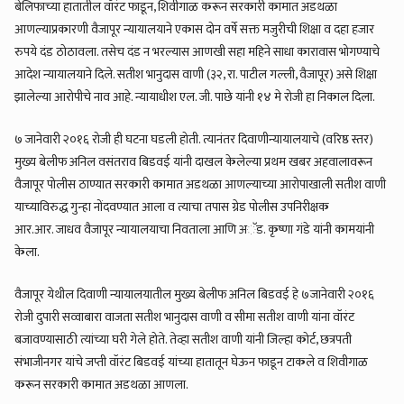
बेलिफाच्या हातातील वॉरंट फाडून, शिवीगाळ करून सरकारी कामात अडथळा
आणल्याप्रकारणी वैजापूर न्यायालयाने एकास दोन वर्षे सक्त मजुरीची शिक्षा व दहा हजार
रुपये दंड ठोठावला. तसेच दंड न भरल्यास आणखी सहा महिने साधा कारावास भोगण्याचे
आदेश न्यायालयाने दिले. सतीश भानुदास वाणी (३२, रा. पाटील गल्ली, वैजापूर) असे शिक्षा
झालेल्या आरोपीचे नाव आहे. न्यायाधीश एल. जी. पाछे यांनी १४ मे रोजी हा निकाल दिला.
७ जानेवारी २०१६ रोजी ही घटना घडली होती. त्यानंतर दिवाणीन्यायालयाचे (वरिष्ठ स्तर)
मुख्य बेलीफ अनिल वसंतराव बिडवई यांनी दाखल केलेल्या प्रथम खबर अहवालावरून
वैजापूर पोलीस ठाण्यात सरकारी कामात अडथळा आणल्याच्या आरोपाखाली सतीश वाणी
याच्याविरुद्ध गुन्हा नोंदवण्यात आला व त्याचा तपास ग्रेड पोलीस उपनिरीक्षक
आर.आर. जाधव वैजापूर न्यायालयाचा निवताला आणि अॅड. कृष्णा गंडे यांनी कामयांनी
केला.
वैजापूर येथील दिवाणी न्यायालयातील मुख्य बेलीफ अनिल बिडवई हे ७जानेवारी २०१६
रोजी दुपारी सव्वाबारा वाजता सतीश भानुदास वाणी व सीमा सतीश वाणी यांना वॉरंट
बजावण्यासाठी त्यांच्या घरी गेले होते. तेव्हा सतीश वाणी यांनी जिल्हा कोर्ट, छत्रपती
संभाजीनगर यांचे जप्ती वॉरंट बिडवई यांच्या हातातून घेऊन फाडून टाकले व शिवीगाळ
करून सरकारी कामात अडथळा आणला.