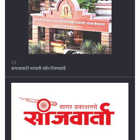
10
कचऱ्यासाठी मनपाची नवीन नियमावली