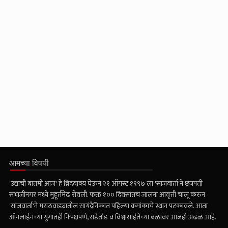
आमच्या विषयी
'उद्याची बातमी आज' हे ब्रिदवाक्य घेऊन २१ ऑगस्ट १९९७ ला 'सांजवार्ता'ने छत्रपती
संभाजीनगर मध्ये मुहूर्तमेढ रोवली. फक्त १०० दिवसांतच जालना आवृत्ती चालू करुन
'सांजवार्ता'ने मराठवाड्यातील सायंदैनिकात पहिल्या क्रमांकाचे स्थान पटकावले. आता
ऑनलाईनच्या युगातही निःपक्षपणे, सडेतोड व विश्वासार्हतेच्या बळावर आजही अढळ आहे.