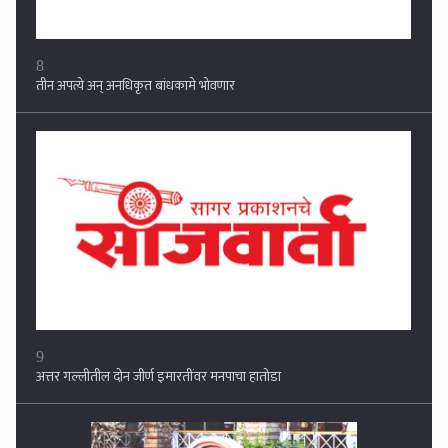
8
तीन अपत्ये अन् अनधिकृत बांधकामे भोवणार
9
अत्तर गल्लीतील दोन जीर्ण इमारतींवर मनपाचा हातोडा