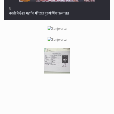
8
काशी विश्वेश्वर महादेव मंदिरात गुरुपौर्णिमा उत्साहात
9
अण्णाभाऊ म्हणजे साहित्यातील विचारांचे विद्यापीठ : संदिप मानकर