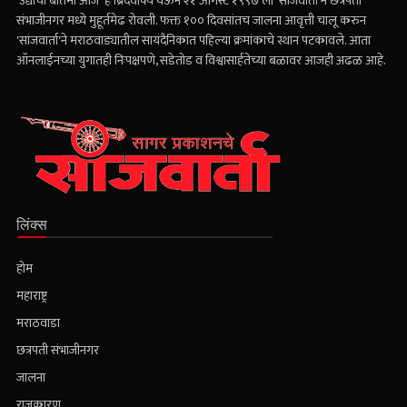
'उद्याची बातमी आज' हे ब्रिदवाक्य घेऊन २१ ऑगस्ट १९९७ ला 'सांजवार्ता'ने छत्रपती
संभाजीनगर मध्ये मुहूर्तमेढ रोवली. फक्त १०० दिवसांतच जालना आवृत्ती चालू करुन
'सांजवार्ता'ने मराठवाड्यातील सायंदैनिकात पहिल्या क्रमांकाचे स्थान पटकावले. आता
ऑनलाईनच्या युगातही निःपक्षपणे, सडेतोड व विश्वासार्हतेच्या बळावर आजही अढळ आहे.
लिंक्स
होम
महाराष्ट्र
मराठवाडा
छत्रपती संभाजीनगर
जालना
राजकारण