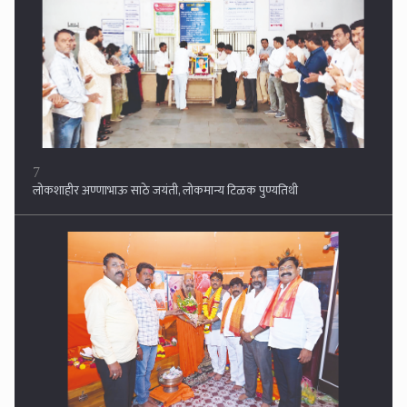
7
लोकशाहीर अण्णाभाऊ साठे जयंती, लोकमान्य टिळक पुण्यतिथी