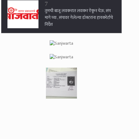
7
तुमची बाजू लवकरात लवकर ऐकून घेऊ, संप
मागे घ्या , संपावर गेलेल्या डॉक्टरांना हायकोर्टाचे
निर्देश
8
शिवसेना कुणाची ? सर्वोच्च न्यायायात ठाकरे
गटाचा युक्तिवाद सुरु ....
9
महाराष्ट्र धर्मस्वातंत्र्य कायदा राज्यात लागू ,
कायद्याचे उल्लंघन केल्यास सात वर्षांपर्यंतच्या
कारावासाची तरतूद