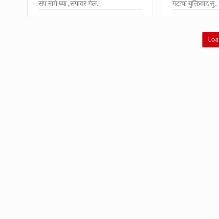
संप मागे घ्या , संपावर गेल..
गटाचा युक्तिवाद सु..
Loa