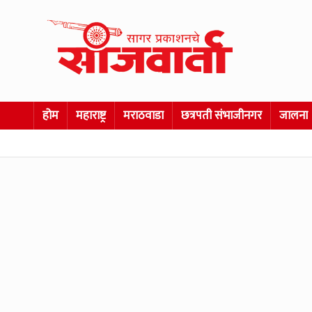
होम
महाराष्ट्र
मराठवाडा
छत्रपती संभाजीनगर
जालना