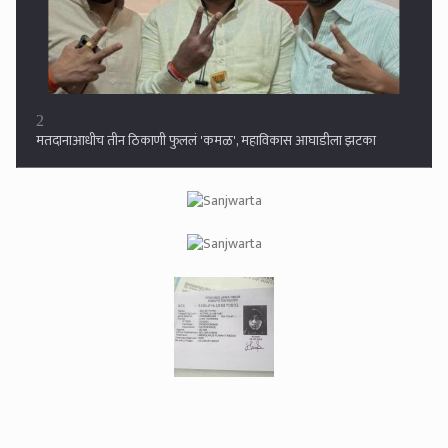
3
मोदींच्या मित्राला अख्खी मुंबई विकणे किंवा फुकटात घशात घालणे ही मराठी
माणसाची केलेली सेवा आहे का तुमची? : संजय राऊत
4