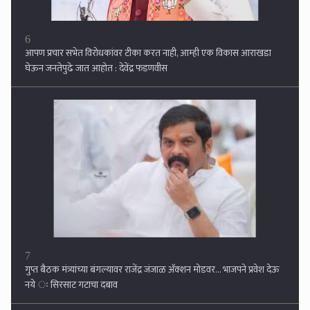
7
गुप्त बैठक मंत्र्यांच्या बंगल्यावर राजेंद्र जंजाळ अ‍ॅक्शन मोडवर... भाजपने प्रवेश देऊ
नये ः सिरसाट गटाचा दबाव
8
उद्धव ठाकरे राज ठाकरेंची भेटीला, शिवतीर्थावर बंद दाराआड चर्चा