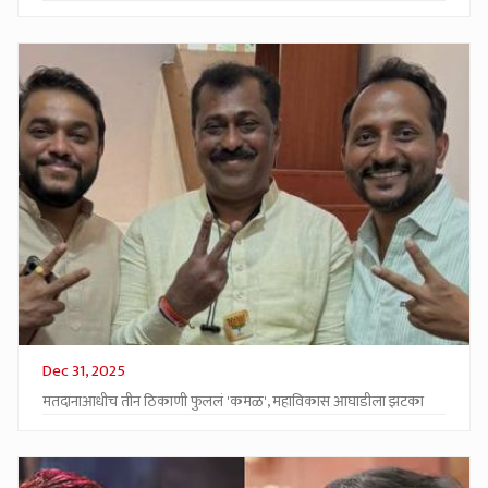
Dec 31, 2025
मतदानाआधीच तीन ठिकाणी फुललं 'कमळ', महाविकास आघाडीला झटका