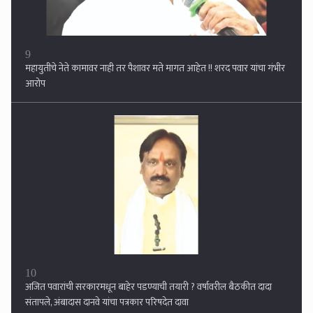
10
अजित पवारांची सरकारमधून बाहेर पडण्याची तयारी ? वर्षावरील बैठकीत दादा
संतापले, अंबादास दानवे यांचा पत्रकार परिषदेत दावा
1
विजय वडेट्टीवारांची बोचरी टीका,, 'नवनीत राणा जातीय विष पसरवणारी विषवल्ली',