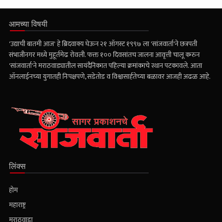
आमच्या विषयी
'उद्याची बातमी आज' हे ब्रिदवाक्य घेऊन २१ ऑगस्ट १९९७ ला 'सांजवार्ता'ने छत्रपती
संभाजीनगर मध्ये मुहूर्तमेढ रोवली. फक्त १०० दिवसांतच जालना आवृत्ती चालू करुन
'सांजवार्ता'ने मराठवाड्यातील सायंदैनिकात पहिल्या क्रमांकाचे स्थान पटकावले. आता
ऑनलाईनच्या युगातही निःपक्षपणे, सडेतोड व विश्वासार्हतेच्या बळावर आजही अढळ आहे.
लिंक्स
होम
महाराष्ट्र