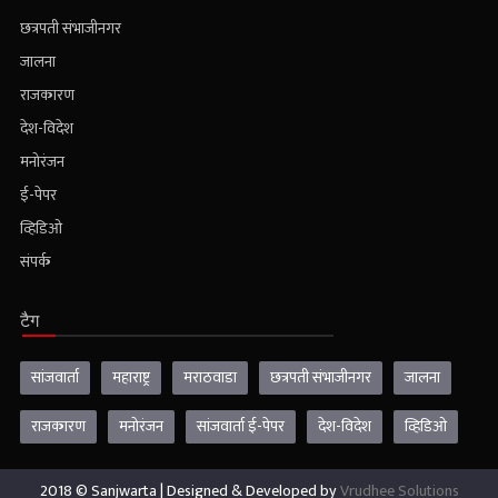
मराठवाडा
छत्रपती संभाजीनगर
जालना
राजकारण
देश-विदेश
मनोरंजन
ई-पेपर
व्हिडिओ
संपर्क
टैग
सांजवार्ता
महाराष्ट्र
मराठवाडा
छत्रपती संभाजीनगर
जालना
राजकारण
मनोरंजन
सांजवार्ता ई-पेपर
देश-विदेश
व्हिडिओ