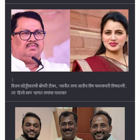
तर 'हिरवे साप' म्हणत राणांचा पलटवार
2
मतदानाआधीच तीन ठिकाणी फुललं 'कमळ', महाविकास आघाडीला झटका