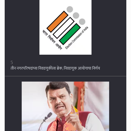
6
आपण प्रचार सभेत विरोधकांवर टीका करत नाही, आम्ही एक विकास आराखडा
घेऊन जनतेपुढे जात आहोत : देवेंद्र फडणवीस