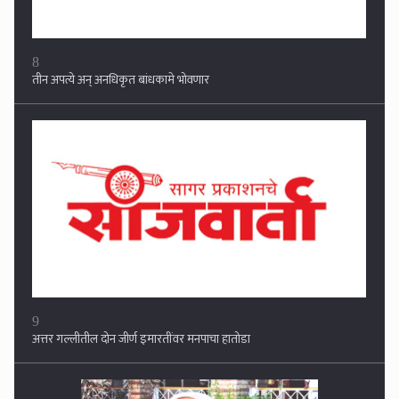
9
अत्तर गल्लीतील दोन जीर्ण इमारतींवर मनपाचा हातोडा
10
कचऱ्यासाठी मनपाची नवीन नियमावली