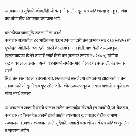
या अपघातात सुदैवाने कोणतीही जीवितहानी झाली नसून, ४० भाविकांसह ५० हून अधिक
प्रवाशांचा जीव थोडक्यात बचावला आहे.
बाभळीच्या झाडामुळे टळला मोठा अनर्थ :
कर्नाटक राज्यातील ४० भाविकांना घेऊन एक लक्झरी बस (क्रमांक अठ ०६० ७१८५) श्री
घृष्णेश्वर ज्योतिर्लिंगाच्या दर्शनासाठी वेरूळकडे जात होती. याच वेळी वेरूळकडून
खुलताबादच्या दिशेने जाणारी स्मार्ट सिटी बस (क्रमांक एमएच २० २८०७) चांगोबा
वळणावर आली असता, दोन्ही वाहनांमध्ये समोरासमोर जोरदार धडक झाली. धडकेनंतर
स्मार्ट
सिटी बस रस्त्याखाली उतरली. मात्र, रस्त्यालगत असलेल्या बाभळीच्या झाडांमध्ये ही बस
अडकल्याने ती सुमारे ५० फूट खोल दरीत कोसळण्यापासून बालंबाल वाचली. यामुळे एक
मोठा अनर्थ टळला.
या अपघातात लक्झरी बसचे चालक संतोष अप्पासाहेब बोरगले (रा. चिकोडी, जि. बेळगाव,
कर्नाटक) हे किरकोळ जखमी झाले आहेत. त्यांच्यावर खुलताबाद येथील ग्रामीण
रुग्णालयात उपचार करण्यात आले. सुदैवाने, लक्झरी बसमधील सर्व ४० भाविक सुरक्षित
व सुखरूप आहेत.