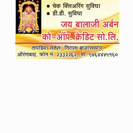
4
१५ ऑगस्टपर्यंत मुख्यालयी हजर व्हा; अन्यथा सेवेतून बाहेर : आ. प्रशांत बंब