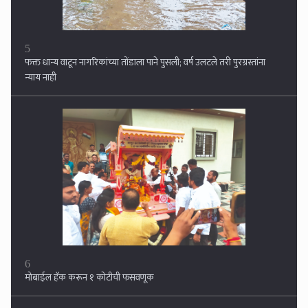
6
मोबाईल हॅक करून १ कोटीची फसवणूक
7
भाजपच्या समरसता कलश यात्रेचे उद्या स्वागत