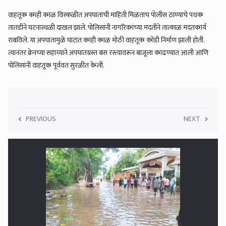
वाहतूक काही काळ विस्कळीत अपघाताची माहिती मिळताच पोलीस ठाण्याचे पथक
तातडीने घटनास्थळी दाखल झाले. पोलिसांनी नागरिकांच्या मदतीने तात्काळ मदतकार्य
राबविले. या अपघातामुळे घाटात काही काळ मोठी वाहतूक कोंडी निर्माण झाली होती.
त्यानंतर क्रेनच्या सहाय्याने अपघातग्रस्त बस रस्त्यावरून बाजूला काढण्यात आली आणि
पोलिसांनी वाहतूक पूर्ववत सुरळीत केली.
5
PREVIOUS
NEXT
फक्त धान्य वाटून नागरिकांच्या तोंडाला पाने पुसली; वर्ष उलटले तरी पुरग्रस्तांना
न्याय नाही