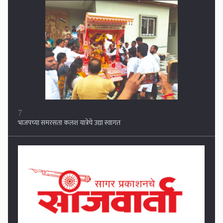
8
तीन अपत्ये अन् अनधिकृत बांधकामे भोवणार