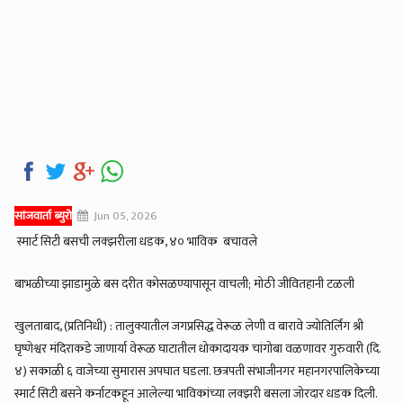
सांजवार्ता ब्युरो
Jun 05, 2026
स्मार्ट सिटी बसची लक्झरीला धडक, ४० भाविक बचावले
बाभळीच्या झाडामुळे बस दरीत कोसळण्यापासून वाचली; मोठी जीवितहानी टळली
खुलताबाद, (प्रतिनिधी) : तालुक्यातील जगप्रसिद्ध वेरूळ लेणी व बारावे ज्योतिर्लिंग श्री
घृष्णेश्वर मंदिराकडे जाणार्या वेरूळ घाटातील धोकादायक चांगोबा वळणावर गुरुवारी (दि.
४) सकाळी ६ वाजेच्या सुमारास अपघात घडला. छत्रपती संभाजीनगर महानगरपालिकेच्या
स्मार्ट सिटी बसने कर्नाटकहून आलेल्या भाविकांच्या लक्झरी बसला जोरदार धडक दिली.