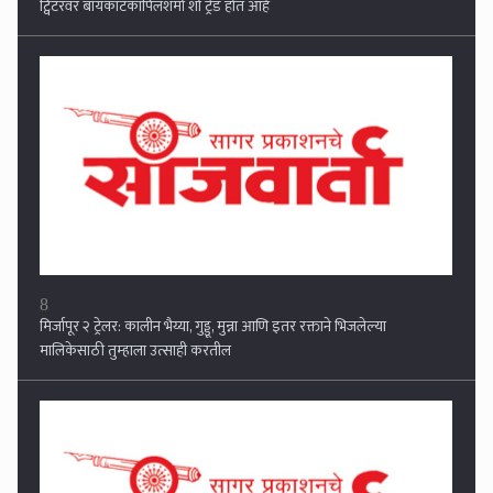
8
मिर्जापूर २ ट्रेलर: कालीन भैय्या, गुड्डू, मुन्ना आणि इतर रक्ताने भिजलेल्या
मालिकेसाठी तुम्हाला उत्साही करतील