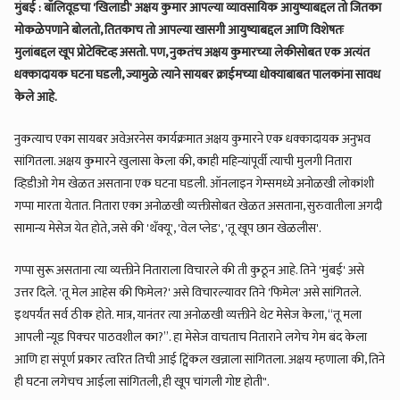
मुंबई : बॉलिवूडचा 'खिलाडी' अक्षय कुमार आपल्या व्यावसायिक आयुष्याबद्दल तो जितका
मोकळेपणाने बोलतो, तितकाच तो आपल्या खासगी आयुष्याबद्दल आणि विशेषतः
मुलांबद्दल खूप प्रोटेक्टिव्ह असतो. पण, नुकतंच अक्षय कुमारच्या लेकीसोबत एक अत्यंत
धक्कादायक घटना घडली, ज्यामुळे त्याने सायबर क्राईमच्या धोक्याबाबत पालकांना सावध
केले आहे.
नुकत्याच एका सायबर अवेअरनेस कार्यक्रमात अक्षय कुमारने एक धक्कादायक अनुभव
सांगितला. अक्षय कुमारने खुलासा केला की, काही महिन्यांपूर्वी त्याची मुलगी नितारा
व्हिडीओ गेम खेळत असताना एक घटना घडली. ऑनलाइन गेम्समध्ये अनोळखी लोकांशी
गप्पा मारता येतात. नितारा एका अनोळखी व्यक्तीसोबत खेळत असताना, सुरुवातीला अगदी
सामान्य मेसेज येत होते, जसे की 'थँक्यू', 'वेल प्लेड', 'तू खूप छान खेळलीस'.
गप्पा सुरू असताना त्या व्यक्तीने निताराला विचारले की ती कुठून आहे. तिने 'मुंबई' असे
उत्तर दिले. 'तू मेल आहेस की फिमेल?' असे विचारल्यावर तिने 'फिमेल' असे सांगितले.
इथपर्यंत सर्व ठीक होते. मात्र, यानंतर त्या अनोळखी व्यक्तीने थेट मेसेज केला, “तू मला
आपली न्यूड पिक्चर पाठवशील का?”. हा मेसेज वाचताच निताराने लगेच गेम बंद केला
आणि हा संपूर्ण प्रकार त्वरित तिची आई ट्विंकल खन्नाला सांगितला. अक्षय म्हणाला की, तिने
ही घटना लगेचच आईला सांगितली, ही खूप चांगली गोष्ट होती".