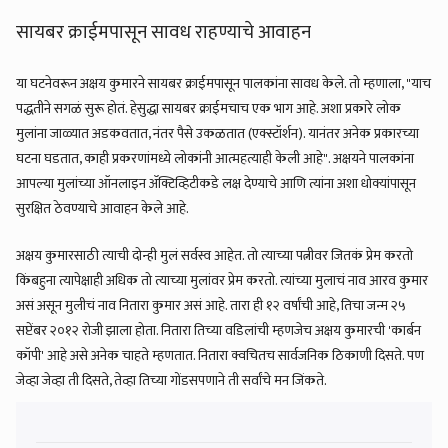
सायबर क्राईमपासून सावध राहण्याचे आवाहन
या घटनेवरून अक्षय कुमारने सायबर क्राईमपासून पालकांना सावध केले. तो म्हणाला, "याच
पद्धतीने सगळं सुरू होतं. हेसुद्धा सायबर क्राईमचाच एक भाग आहे. अशा प्रकारे लोक
मुलांना जाळ्यात अडकवतात, नंतर पैसे उकळतात (एक्स्टॉर्शन). यानंतर अनेक प्रकारच्या
घटना घडतात, काही प्रकरणांमध्ये लोकांनी आत्महत्याही केली आहे". अक्षयने पालकांना
आपल्या मुलांच्या ऑनलाइन ॲक्टिव्हिटीकडे लक्ष देण्याचे आणि त्यांना अशा धोक्यांपासून
सुरक्षित ठेवण्याचे आवाहन केले आहे.
अक्षय कुमारसाठी त्याची दोन्ही मुलं सर्वस्व आहेत. तो त्याच्या पत्नीवर जितकं प्रेम करतो
किंबहुना त्यापेक्षाही अधिक तो त्याच्या मुलांवर प्रेम करतो. त्यांच्या मुलाचं नाव आरव कुमार
असं असून मुलीचं नाव नितारा कुमार असं आहे. तारा ही १२ वर्षांची आहे, तिचा जन्म २५
सप्टेंबर २०१२ रोजी झाला होता. नितारा तिच्या वडिलांची म्हणजेच अक्षय कुमारची 'कार्बन
कॉपी' आहे असे अनेक चाहते म्हणतात. नितारा क्वचितच सार्वजनिक ठिकाणी दिसते. पण
जेव्हा जेव्हा ती दिसते, तेव्हा तिच्या गोंडसपणाने ती सर्वांचे मन जिंकते.