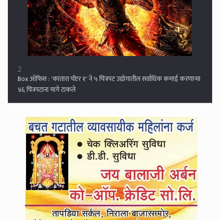
2
Box ऑफिस : 'कांतारा चॅप्टर १' ने ५ चित्रपट उद्योगातील सर्वाधिक कमाई करणाऱ्या
४६ चित्रपटांना मागे टाकले
3
पिंजरा फेम ज्येष्ठ अभिनेत्री संध्या शांताराम यांचं निधन...