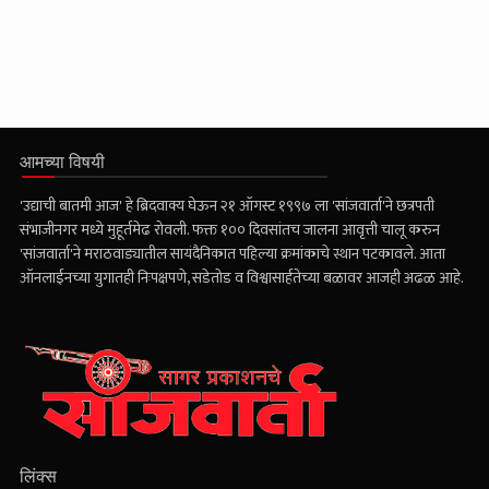
आमच्या विषयी
'उद्याची बातमी आज' हे ब्रिदवाक्य घेऊन २१ ऑगस्ट १९९७ ला 'सांजवार्ता'ने छत्रपती
संभाजीनगर मध्ये मुहूर्तमेढ रोवली. फक्त १०० दिवसांतच जालना आवृत्ती चालू करुन
'सांजवार्ता'ने मराठवाड्यातील सायंदैनिकात पहिल्या क्रमांकाचे स्थान पटकावले. आता
ऑनलाईनच्या युगातही निःपक्षपणे, सडेतोड व विश्वासार्हतेच्या बळावर आजही अढळ आहे.
लिंक्स