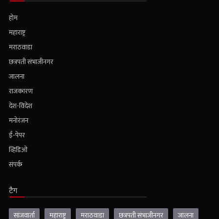
होम
महाराष्ट्र
मराठवाडा
छत्रपती संभाजीनगर
जालना
राजकारण
देश-विदेश
मनोरंजन
ई-पेपर
व्हिडिओ
संपर्क
टैग
सांजवार्ता
महाराष्ट्र
मराठवाडा
छत्रपती संभाजीनगर
जालना