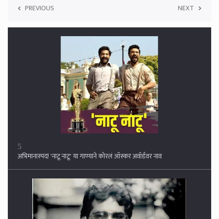
PREVIOUS
NEXT
5
अभिमानास्पद! 'नाटू नाटू' या गाण्याने कोरलं ऑस्कर अवॉर्डवर नाव