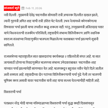
सांजवार्ता ब्युरो
Feb 11, 2026
नवी दिल्ली : मुख्यमंत्री देवेंद्र फडणवीस सोमवारी रात्री अचानक दिल्लीत दाखल झाले,
त्यांनी गृहमंत्री अमित शाह यांची रात्री उशिरा भेट घेतली. उभय नेत्यांमध्ये कोणकोणत्या
विषयावर चर्चा झाली याचा तपशील कळू शकला नाही. परंतु, उपमुख्यमंत्री अजितदादा पवार
यांचे निधनानंतरची राजकीय परिस्थिती, राष्ट्रवादीचे संभाव्य विलिनीकरण आणि स्थानिक
स्वराज्य संस्थांच्या निवडणुकीत भाजपला मिळालेल्या यशाबाबत चर्चा झाल्याचे सूत्रांनी
सांगितले.
राज्यसभेच्या महाराष्ट्रातील सात खासदारांचा कार्यकाळ २ एप्रिलरोजी संपत आहे. या सात
जागांसाठी होणार्‍या निवडणुकीत भाजपच्या संभाव्य उमेदवारांबाबत फडणवीस-शाह
यांच्यात चर्चा झाल्याचेही सांगण्यात येत आहे. भाजपकडून बहुतांश नवीन चेहरे दिले जातील
अशी शक्यता आहे. राष्ट्रवादीच्या दोन गटांच्या विलिनीकरणाची चर्चा पुढे गेली तर भाजपची
भूमिका काय असावी यावर फडणवीस यांनी शाह यांचा सल्ला घेतल्याचीही माहिती आहे.
विस्ताराची चर्चा
पंतप्रधान नरेंद्र मोदी यांच्या मंत्रिमंडळाच्या विस्ताराची चर्चा सुद्धा काही दिवसांपासून