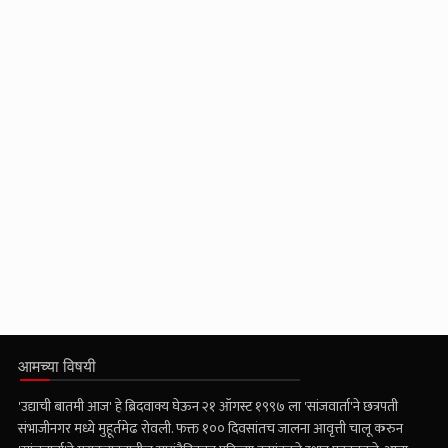
आमच्या विषयी
'उद्याची बातमी आज' हे ब्रिदवाक्य घेऊन २१ ऑगस्ट १९९७ ला 'सांजवार्ता'ने छत्रपती