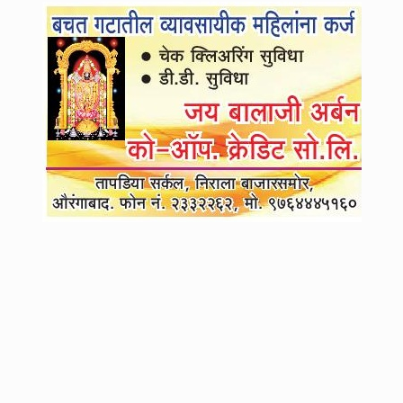
3
व्हॉट्सअपला स्टेटस ठेवत वरिष्ठांच्या जाचाला कंटाळून शिक्षकाची दोन मुले आणि
गाडीसह नदीपात्रात उडी...