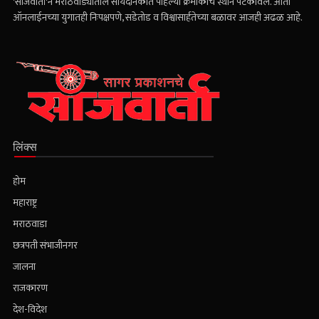
संभाजीनगर मध्ये मुहूर्तमेढ रोवली. फक्त १०० दिवसांतच जालना आवृत्ती चालू करुन
'सांजवार्ता'ने मराठवाड्यातील सायंदैनिकात पहिल्या क्रमांकाचे स्थान पटकावले. आता
ऑनलाईनच्या युगातही निःपक्षपणे, सडेतोड व विश्वासार्हतेच्या बळावर आजही अढळ आहे.
लिंक्स
होम
महाराष्ट्र
मराठवाडा
छत्रपती संभाजीनगर
जालना
राजकारण