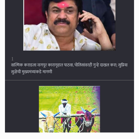
1
वाल्मिक कराडला नागपूर कारागृहात पाठवा, पोलिसांवरही गुन्हे दाखल करा; सुप्रिया
सुळेंची मुख्यमंत्र्यांकडे मागणी
2
तीन जिल्ह्यात अतिवृष्टी, शेतकरी सुखावला...जालना, नांदेड, परभणीला झोडपले, २३३
मंडळात अतिवृष्टीची नोंद