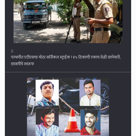
8
परभणीत एटीएसचा मोठा सर्जिकल स्ट्राईक ! १५ ठिकाणी एकाच वेळी छापेमारी,
छावणीचे स्वरूप!
9
अपघातातील जखमीचा जीव वाचविणार्‍या चौघांवरच काळाचा घाला