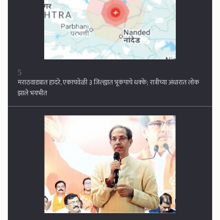
5
मराठवाड्यात हादरे, एकाचवेळी ३ जिल्ह्यात भूकंपाचे धक्के; रात्रीच्या अंधारात लोक
झाले भयभीत
6
ठाकरेंचा महायुतीवर हल्लाबोल, परभणीला गद्दारीची पार्श्वभूमी, खासदारांच्या
बंडखोरीनंतर उद्धव ठाकरे मराठवाड्यात दाखल...