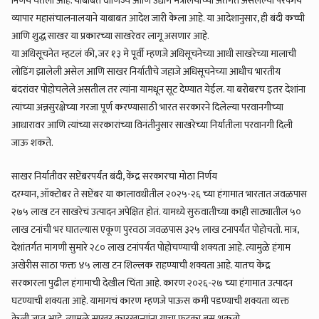
निर्णय घेतला आहे. याबाबत वाणिज्य आणि उद्योग मंत्रालयाच्या अंतर्गत असलेल्या परकीय
व्यापार महासंचालनालयाने याबाबत आदेश जारी केला आहे. या आदेशानुसार, ही बंदी कच्ची
आणि शुद्ध साखर या प्रकारच्या साखरेवर लागू असणार आहे.
या अधिसूचनेत म्हटलं की, जर १३ मे पूर्वी म्हणजे अधिसूचनेच्या आधी साखरेच्या मालाची
लोडिंग झालेली असेल आणि साखर निर्यातीचे जहाजे अधिसूचनेच्या आधीच भारतीय
बंदरांवर पोहोचलेले असतील तर त्यांना यामधून सूट देण्यात येईल. या बरोबरच इतर देशांना
त्यांच्या अन्नसुरक्षेच्या गरजा पूर्ण करण्यासाठी भारत सरकारने दिलेल्या परवानगीच्या
आधारावर आणि त्यांच्या सरकारांच्या विनंतीनुसार साखरेच्या निर्यातीला परवानगी दिली
जाऊ शकते.
साखर निर्यातीवर सप्टेंबरपर्यंत बंदी, केंद्र सरकारचा मोठा निर्णय
दरम्यान, ऑक्टोबर ते सप्टेंबर या कालावधीतील २०२५-२६ च्या हंगामात भारतात जवळपास
२७५ लाख टन साखरेचं उत्पादन अपेक्षित होतं. यामध्ये सुरुवातीच्या काही साठ्यातील ५०
लाख टनांची भर घातल्यास एकूण पुरवठा जवळपास ३२५ लाख टनापर्यंत पोहोचतो. मात्र,
देशांतर्गत मागणी सुमारे २८० लाख टनांपर्यंत पोहोचण्याची शक्यता आहे. त्यामुळे हंगाम
अखेरीस साठा फक्त ४५ लाख टन शिल्लक राहण्याची शक्यता आहे. यातच केंद्र
सरकारला पुढील हंगामाची देखील चिंता आहे. कारण २०२६-२७ च्या हंगामात उत्पादन
घटण्याची शक्यता आहे. यामागचं कारण म्हणजे पाऊस कमी पडण्याची शक्यता व्यक्त
केली जात आहे. त्यामुळे साखर कारखान्यांना याचा फटका बसू शकतो.