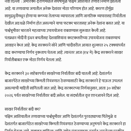
नवी दिल्ली : अमेरिका-इराणमधील संघर्षामुळे पश्चिम आशियात तणाव निर्माण झालेला
आहे. या तणावाचा जगातील अनेक देशांवर मोठा परिणाम होत आहे. कारण होर्मुझ
सामुद्रधुनीमधून होणार्‍या कच्च्या तेलाच्या व्यापाराला आणि जागतिक व्यापारासह निर्यातीला
देखील अडथळे निर्माण होत असल्याने याचा फटका भारतासह अनेक देशांना बसत आहे. या
पार्श्वभूमीवर भारताने महत्वाच्या उपाययोजना राबवण्यास सुरूवात केली आहे.
पंतप्रधान मोदींनी इंधन बचतीसह देशवासियांना काटकसरीच्या उपाययोजना राबवण्याचं
आवाहन केलं आहे. केंद्र सरकारने सोने आणि चांदीवरील आयात शुल्कात २५ टक्क्यांपर्यंत
वाढ करण्याचा निर्णय नुकताच घेतला आहे. त्यानंतर आज (१४ मे) केंद्र सरकारने साखर
निर्यातीबाबत एक मोठा निर्णय घेतला आहे.
केंद्र सरकारने ३० सप्टेंबरपर्यंत साखरेच्या निर्यातीवर बंदी घातली आहे. देशांतर्गत
बाजारपेठेत साखरेच्या किंमती नियंत्रणात ठेवण्यासाठी केंद्र सरकारने हे पाऊल उचललं
असल्याची माहिती सांगितली जात आहे. केंद्र सरकारच्या निर्णयानुसार, आता ३० सप्टेंबर
२०२६ पर्यंत साखरेच्या निर्यातीवर बंदी असेल. या संदर्भातील वृत्त एएनआयने दिलं आहे.
साखर निर्यातीवर बंदी का?
पश्चिम आशियातील तणावाच्या पार्श्वभूमीवर आणि देशांतर्गत पुरवठ्याच्या चिंतेमुळे व
देशांतर्गत बाजारपेठेत साखरेच्या किंमती नियंत्रणात ठेवण्याच्या अनुषंगाने केंद्र सरकारने हा