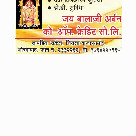
3
बहुचर्चित सीमांकन विधेयकाला डी एमकेचा विरोध, भाजपाला होती अपेक्षा...
4
लोकसभा मतदारसंघ पुर्नरचनेसाठी दोन तृतीयांश मतांची जुळवाजुळव पूर्ण?