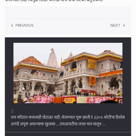
PREVIOUS
NEXT
5
राम मंदिरात कसलाही घोटाळा नाही, मोजण्यात चूक झाली !! ३३०० कोटींंचा हिशोब
अगदी अचूक असल्याचा खुलासा ....एसआयटीचा तपस मात्र चालूच ....