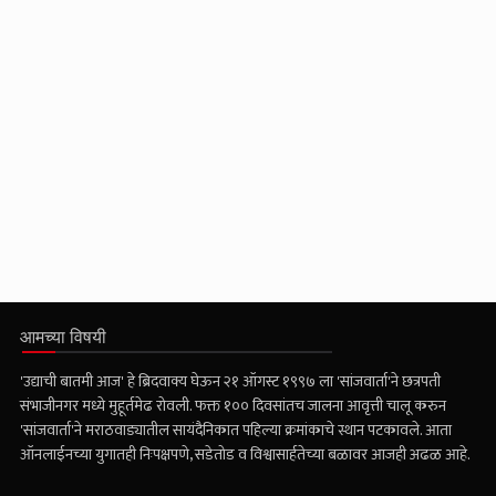
आमच्या विषयी
'उद्याची बातमी आज' हे ब्रिदवाक्य घेऊन २१ ऑगस्ट १९९७ ला 'सांजवार्ता'ने छत्रपती
संभाजीनगर मध्ये मुहूर्तमेढ रोवली. फक्त १०० दिवसांतच जालना आवृत्ती चालू करुन
'सांजवार्ता'ने मराठवाड्यातील सायंदैनिकात पहिल्या क्रमांकाचे स्थान पटकावले. आता
ऑनलाईनच्या युगातही निःपक्षपणे, सडेतोड व विश्वासार्हतेच्या बळावर आजही अढळ आहे.