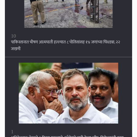
10
पाकिस्तानात भीषण आत्मघाती हल्ल्यात ८ पोलिसांसह १४ जणांच्या चिंधड्या, २२
जखमी
1
अधिवेशनात शेवटचे ३ दिवस महत्त्वाचे, काँग्रेसने जारी केला व्हीप; विरोधकांनी काय
आखला प्लॅन?