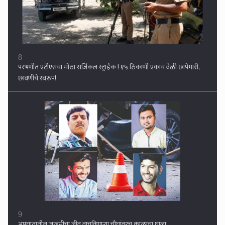
9
अपघातातील जखमीचा जीव वाचविणार्‍या चौघांवरच काळाचा घाला