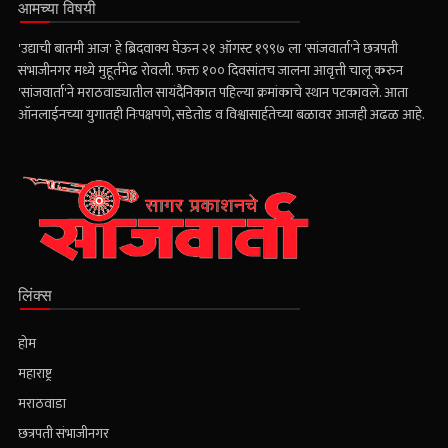
आमच्या विषयी
'उद्याची बातमी आज' हे ब्रिदवाक्य घेऊन २१ ऑगस्ट १९९७ ला 'सांजवार्ता'ने छत्रपती
संभाजीनगर मध्ये मुहूर्तमेढ रोवली. फक्त १०० दिवसांतच जालना आवृत्ती चालू करुन
'सांजवार्ता'ने मराठवाड्यातील सायंदैनिकात पहिल्या क्रमांकाचे स्थान पटकावले. आता
ऑनलाईनच्या युगातही निःपक्षपणे, सडेतोड व विश्वासार्हतेच्या बळावर आजही अढळ आहे.
लिंक्स
होम
महाराष्ट्र
मराठवाडा
छत्रपती संभाजीनगर