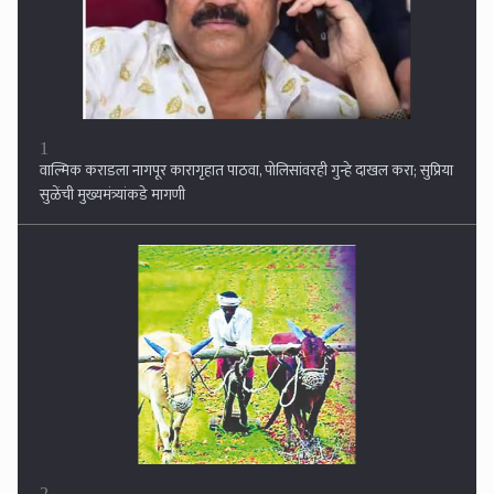
2
तीन जिल्ह्यात अतिवृष्टी, शेतकरी सुखावला...जालना, नांदेड, परभणीला झोडपले, २३३
मंडळात अतिवृष्टीची नोंद