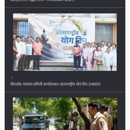
7
सिल्लोड पंचायत समिती कार्यालयात आंतरराष्ट्रीय योग दिन उत्साहात
8
परभणीत एटीएसचा मोठा सर्जिकल स्ट्राईक ! १५ ठिकाणी एकाच वेळी छापेमारी,
छावणीचे स्वरूप!