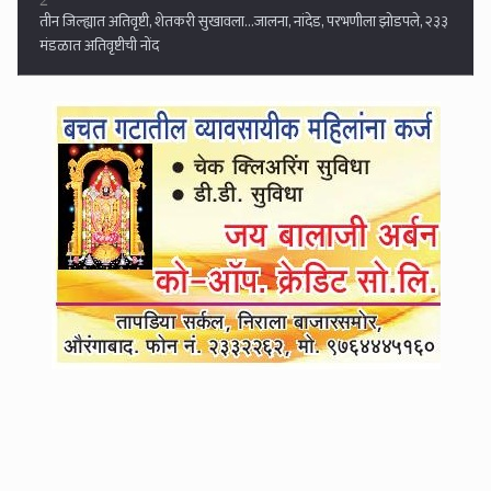
3
व्हॉट्सअपला स्टेटस ठेवत वरिष्ठांच्या जाचाला कंटाळून शिक्षकाची दोन मुले आणि
गाडीसह नदीपात्रात उडी...
4
लातूरचे प्रसिद्ध हृदयरोगतज्ज्ञ डॉ. मेहुल राठोड यांची आत्महत्या