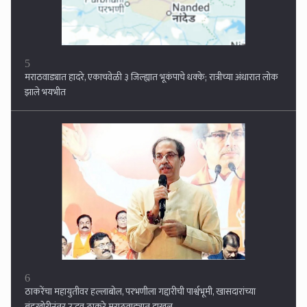
6
ठाकरेंचा महायुतीवर हल्लाबोल, परभणीला गद्दारीची पार्श्वभूमी, खासदारांच्या
बंडखोरीनंतर उद्धव ठाकरे मराठवाड्यात दाखल...