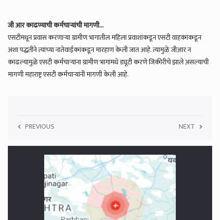
जी आर काढण्याची कर्मचाऱ्यांची मागणी...
एसटीमधून प्रवास करणाऱ्या ग्रामीण भागातील महिला प्रवाशांकडून एसटी वाहकांकडून
अशा पद्धतीने त्यांच्या नातेवाईकांकडून मारहाण केली जात आहे. त्यामुळे जीआर न
काढल्यामुळे एसटी कर्मचाऱ्यांना ग्रामीण भागांमधे ड्यूटी करणे जिकीरीचे झाले असल्याची
मागणी महाराष्ट्र एसटी कर्मचाऱ्यांनी मागणी केली आहे.
PREVIOUS
NEXT
5
मराठवाड्यात हादरे, एकाचवेळी ३ जिल्ह्यात भूकंपाचे धक्के; रात्रीच्या अंधारात लोक
झाले भयभीत