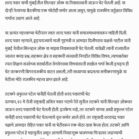
शरद पवार यांची मुंबईतील सिल्व्हर ओक या निवासस्थानी जाऊन भेट घेतली आहे. या
दोन्ही नेत्यांच्या बैठकीचा एक फोटोही समोर आला असून, यामुळे राजकीय वर्तुळात विविध
चर्चांना उधाण आले आहे.
या अत्यंत महत्त्वाच्या भेटीनंतर स्वतः शरद पवार यांनी समाजमाध्यमांवरून माहिती दिली.
शरद पवार म्हणाले, ङ्गङ्घराज्याचे माजी गृहमंत्री व आमदार दिलीपराव वळसे-पाटील यांनी
मुंबई येथील सिल्व्हल ओक या माझ्या निवासस्थानी भेट घेतली. यावेळी त्यांनी राज्यातील
ज्वलंत कांदा प्रश्न, सहकार क्षेत्र व सहकारी संस्थांशी निगडीत विविध विषय, त्याचबरोबर
रयत शिक्षण संस्थेच्या संदर्भातील वेगवेगळ्या विषयांवरती सखोल चर्चा केली.ङ्घङ्घ ही
भेट वरकरणी बिगरराजकीय वाटत असली, तरी सध्याच्या बदलत्या समीकरणांमुळे या
भेटीला मोठे राजकीय महत्त्व प्राप्त झाले आहे.
तटकरे-प्रफुल्ल पटेल यांनीही घेतली होती शरद पवारांची भेट
दरम्यान, १२ मे रोजी राष्ट्रवादी अजित पवार गटाचे नेते सुनील तटकरे यांनी सिल्व्हर ओकवर
जाऊन शरद पवारांची भेट घेतली होती. इतकेच नव्हे, तर तटकरे यांच्या आधी प्रफुल्ल पटेल
यांनीही शरद पवारांची भेट घेतल्याचे वृत्त समोर आले होते. तर राष्ट्रवादी शरदचंद्र पवार
पक्षाचे आमदार रोहित पवार यांनी या भेटीवरून एक मोठा दावा केला होता. तटकरे आणि
प्रफुल्ल पटेल हे महायुतीत असून आगामी निवडणूक भाजपच्या चिन्हावर लढण्याची