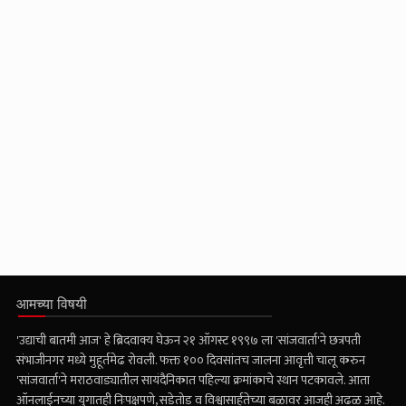
आमच्या विषयी
'उद्याची बातमी आज' हे ब्रिदवाक्य घेऊन २१ ऑगस्ट १९९७ ला 'सांजवार्ता'ने छत्रपती
संभाजीनगर मध्ये मुहूर्तमेढ रोवली. फक्त १०० दिवसांतच जालना आवृत्ती चालू करुन
'सांजवार्ता'ने मराठवाड्यातील सायंदैनिकात पहिल्या क्रमांकाचे स्थान पटकावले. आता
ऑनलाईनच्या युगातही निःपक्षपणे, सडेतोड व विश्वासार्हतेच्या बळावर आजही अढळ आहे.