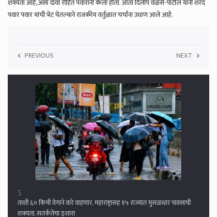
शक्यता आहे, असा दावा रोहित पवारांनी केला होता. आता दिलीप वळसे-पाटील यांनी शरद
पवार पवार यांची भेट घेतल्याने राजकीय वर्तुळात चर्चांना उधाण आले आहे.
PREVIOUS
NEXT
5
ताशी ६० किमी वेगाने वारे वाहणार, महाराष्ट्रासह १५ राज्यात मुसळधार पावसाची
शक्यता, सतर्कतेचा इशारा