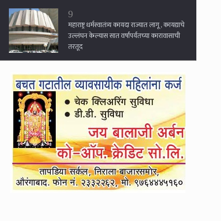
9
महाराष्ट्र धर्मस्वातंत्र्य कायदा राज्यात लागू , कायद्याचे
उल्लंघन केल्यास सात वर्षांपर्यंतच्या कारावासाची
तरतूद
10
सर्वोच्च न्यायालय धनुष्यबाण आपल्याला देईल
नाहीतर चिन्ह गोठवेल : उद्धव ठाकरे
1
जंतर-मंतरवर झालेले आंदोलन ही तर सुरुवात, राज
ठाकरेंचे महत्त्वाचे विधान