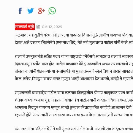
सांजवार्ता ब्युरो
Oct 12, 2025
जळगाव : महायुतीचे बरेच मंत्री आपल्या वादग्रस्त विधानांमुळे आधीच वादाच्या भोवऱ्य
देतात, असे वक्तव्य शिवसेनेचे (एकनाथ शिंदे) नेते मंत्री गुलाबराव पाटील यांनी केले आह
राज्याचे उपमुख्यमंत्री अजित पवार यांच्या राष्ट्रवादी काँग्रेसचे आमदार व राज्याचे 
दिवसांपासून चर्चेत आलं होतं. पाटील यांच्यावर देवेंद्र फडणवीस यांच्या सरकारमध्ये स
बोलताना त्यांनी शेतकऱ्यांच्या कर्जामाफीच्या मुद्द्यावरून केलेलं विधान वादात सा
केलं. तसेच, निवडून यायचं असतं म्हणून आम्ही आश्‍वासनं देत असतो, असंही ते म्हणाले
सहकारमंत्री बाबासाहेब पाटील यांना जळगाव जिल्ह्यातील चोपडा तालुक्यात एका कार्यक्
शेतकऱ्यांच्या कर्जाचा मुद्दा मांडताना बाबासाहेब पाटील यांनी वादग्रस्त विधान केलं
आम्हाला निवडून यायचंय म्हणून आम्ही तुम्हाला निवडणुकीत काहीही आश्‍वासनं दे
म्हणाले होते. नंतर त्यांनी सारवासारव करण्याचा प्रयत्न केला असला, तरी त्यांच्या त्या 
त्यानंतर आता शिंदे गटाचे नेते मंत्री गुलाबराव पाटील यांनी आणखी एक वादग्रस्त वक्