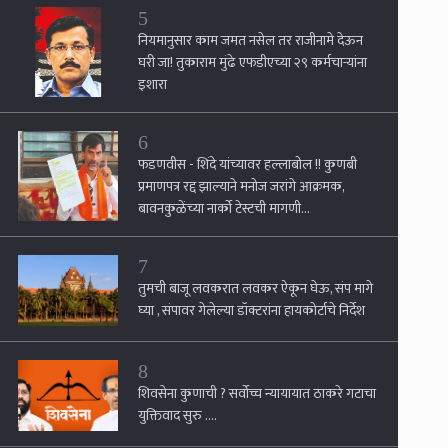
5
नियमानुसार काम जमत नसेल तर राजीनामे देऊन
घरी जा! तुकाराम मुंढे एफडीएच्या २९ कर्मचार्‍यांना
इशारा
6
फडणवीस - शिंदे यांच्यावर हल्लाबोल !! कुणबी
प्रमाणपत्र रद्द झाल्याने मनोज जरांगे आक्रमक,
बावनकुळेंच्या नार्को टेस्टची मागणी...
7
तुमची बाजू लवकरात लवकर ऐकून घेऊ, संप मागे
घ्या , संपावर गेलेल्या डॉक्टरांना हायकोर्टाचे निर्देश
8
शिवसेना कुणाची ? सर्वोच्च न्यायायात ठाकरे गटाचा
युक्तिवाद सुरु ....