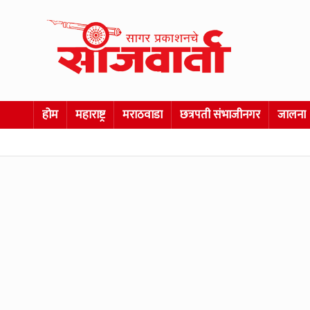
होम
महाराष्ट्र
मराठवाडा
छत्रपती संभाजीनगर
जालना