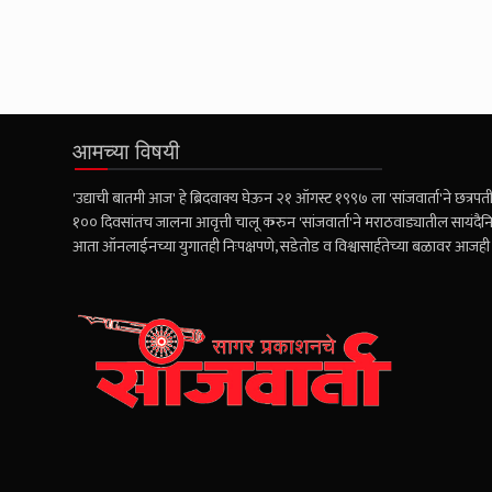
आमच्या विषयी
'उद्याची बातमी आज' हे ब्रिदवाक्य घेऊन २१ ऑगस्ट १९९७ ला 'सांजवार्ता'ने छत्रपती 
१०० दिवसांतच जालना आवृत्ती चालू करुन 'सांजवार्ता'ने मराठवाड्यातील सायंदैनि
आता ऑनलाईनच्या युगातही निःपक्षपणे, सडेतोड व विश्वासार्हतेच्या बळावर आज