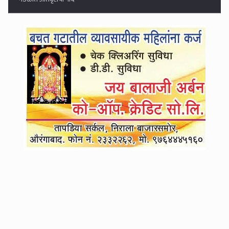
गाडीसह नदीपात्रात उडी...
4
लातूरचे प्रसिद्ध हृदयरोगतज्ज्ञ डॉ. मेहुल राठोड यांची आत्महत्या