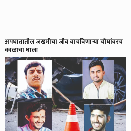
अपघातातील जखमीचा जीव वाचविणार्‍या चौघांवरच
काळाचा घाला