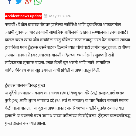
Accident news update
May 31, 2026
परभणी : येथील बायपास रोडवर झालेल्या स्कॉर्पिओ आणि दुचाकीच्या अपघातातील
जखमी युवकाला चार तरूणांनी सामाजिक बांधिलकी दाखवत रूग्णालयात उपचारासाठी
दाखल करत त्याचा जीव वाचविला परंतु चौघेजण रूग्णालयातून परत येत असताना त्यांच्या
दुचाकीला एका ट्रॅव्हल्स बसने धडक दिल्याने त्यात चौघांचाही जागीच मृत्यू झाला. हा भीषण
अपघात मानवत रोडवर अंधारवड मारूती मंदिराच्या कमानीसमोर शुक्रवारी रात्री
साडेनऊच्या सुमारास घडला. काळ किती क्रूर असतो आणि त्याने सामाजिक
बांधिलकीवरच कसा सूड उगवला याची प्रचिती या अपघातातून दिली.
ट्रॅव्हल्स चालकाविरुद्ध गुन्हा
या दुर्दैवी अपघातात नवनाथ शाम जाधव (४०), विष्णू दत्ता गोरे (२६), प्रल्हाद अशोकराव
कुटे (२९) आणि शुभम अप्पाराव दहे (२८, सर्व रा. मानवत) या चार मित्रांवर काळाने एकाच
वेळी घाला घातला. या दुसर्‍या अपघातानंतर नागरिकांच्या मदतीने मृतदेह रुग्णालयात
हलवले. या प्रकरणी मयत नवनाथ यांच्या वडीलांच्या फिर्यादीवरून ट्रॅव्हल्स चालकाविरुद्ध
गुन्हा दाखल करण्यात आला.