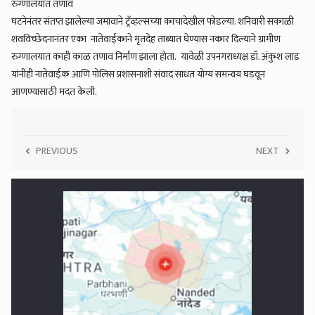
रुग्णालयात तणाव
घटनेनंतर संतप्त झालेल्या जमावाने ट्रॅव्हल्सच्या काचादेखील फोडल्या. शनिवारी सकाळी
शवविच्छेदनानंतर एका नातेवाईकाने मृतदेह ताब्यात घेण्यास नकार दिल्याने ग्रामीण
रुग्णालयात काही काळ तणाव निर्माण झाला होता. यावेळी उपनगराध्यक्ष डॉ. अंकुश लाड
यांनीही नातेवाईक आणि पोलिस प्रशासनाशी संवाद साधत योग्य समन्वय घडवून
आणण्यासाठी मदत केली.
5
PREVIOUS
NEXT
मराठवाड्यात हादरे, एकाचवेळी ३ जिल्ह्यात भूकंपाचे धक्के; रात्रीच्या अंधारात लोक
झाले भयभीत