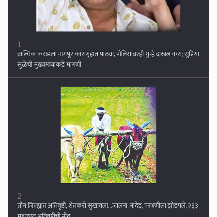
2
तीन जिल्ह्यात अतिवृष्टी, शेतकरी सुखावला...जालना, नांदेड, परभणीला झोडपले, २३३
मंडळात अतिवृष्टीची नोंद
3
व्हॉट्सअपला स्टेटस ठेवत वरिष्ठांच्या जाचाला कंटाळून शिक्षकाची दोन मुले आणि