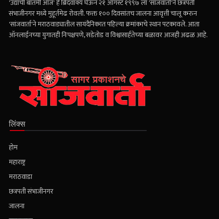
'उद्याची बातमी आज' हे ब्रिदवाक्य घेऊन २१ ऑगस्ट १९९७ ला 'सांजवार्ता'ने छत्रपती
संभाजीनगर मध्ये मुहूर्तमेढ रोवली. फक्त १०० दिवसांतच जालना आवृत्ती चालू करुन
'सांजवार्ता'ने मराठवाड्यातील सायंदैनिकात पहिल्या क्रमांकाचे स्थान पटकावले. आता
ऑनलाईनच्या युगातही निःपक्षपणे, सडेतोड व विश्वासार्हतेच्या बळावर आजही अढळ आहे.
लिंक्स
होम
महाराष्ट्र
मराठवाडा
छत्रपती संभाजीनगर
जालना