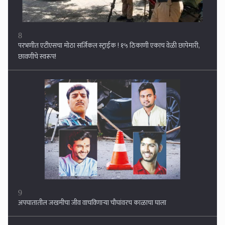
9
अपघातातील जखमीचा जीव वाचविणार्‍या चौघांवरच काळाचा घाला
10
मनोज जरांगे पाटील यांच्या उपोषणाची गंभीर दखल , शासनाकडून दिला १२ मुद्यांचा
मसुदा...