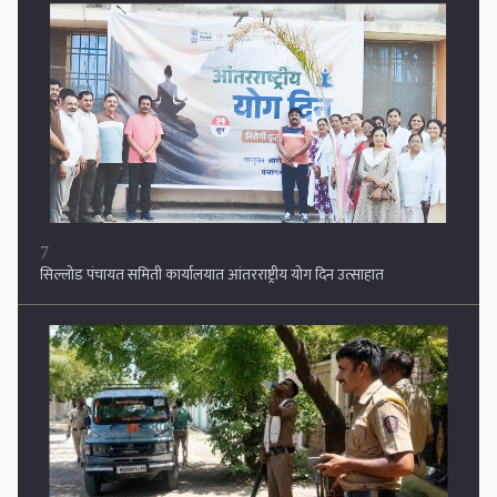
8
परभणीत एटीएसचा मोठा सर्जिकल स्ट्राईक ! १५ ठिकाणी एकाच वेळी छापेमारी,
छावणीचे स्वरूप!