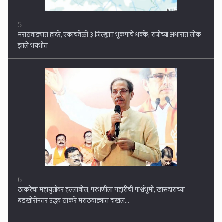
6
ठाकरेंचा महायुतीवर हल्लाबोल, परभणीला गद्दारीची पार्श्वभूमी, खासदारांच्या
बंडखोरीनंतर उद्धव ठाकरे मराठवाड्यात दाखल...
7
सिल्लोड पंचायत समिती कार्यालयात आंतरराष्ट्रीय योग दिन उत्साहात