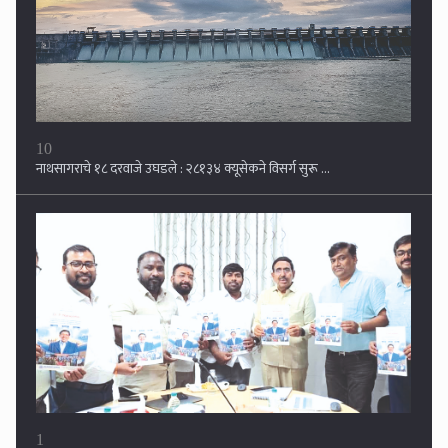
10
नाथसागराचे १८ दरवाजे उघडले : २८१३४ क्यूसेकने विसर्ग सुरू ...
1