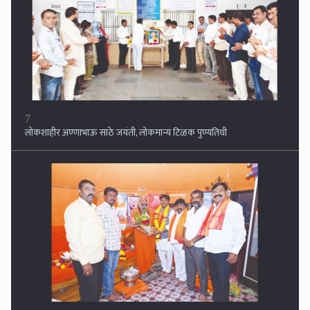
7
लोकशाहीर अण्णाभाऊ साठे जयंती, लोकमान्य टिळक पुण्यतिथी