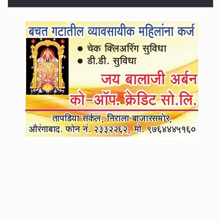
5
८ वर्षे तपास नाही अन् आता मागताय कोठडी ?