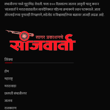
संभाजीनगर मध्ये मुहूर्तमेढ रोवली. फक्त १०० दिवसांतच जालना आवृत्ती चालू करुन
'सांजवार्ता'ने मराठवाड्यातील सायंदैनिकात पहिल्या क्रमांकाचे स्थान पटकावले. आता
ऑनलाईनच्या युगातही निःपक्षपणे, सडेतोड व विश्वासार्हतेच्या बळावर आजही अढळ आहे.
लिंक्स
होम
महाराष्ट्र
मराठवाडा
छत्रपती संभाजीनगर
जालना
राजकारण