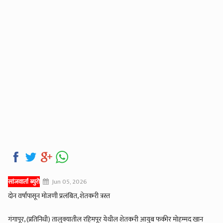
सांजवार्ता ब्युरो
Jun 05, 2026
दोन वर्षांपासून मोजणी प्रलंबित, शेतकरी त्रस्त
गंगापूर, (प्रतिनिधी) तालुक्यातील रहिमपूर येथील शेतकरी आयुब फकीर मोहम्मद खान