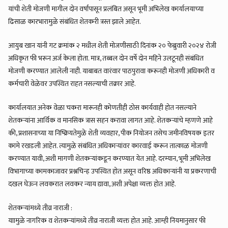
यांची शेती मोजणी मागील दोन वर्षांपासून प्रलंबित असून भूमी अभिलेख कार्यालयाच्या
ढिसाळ कारभारामुळे संबंधित शेतकरी त्रस्त झाले आहेत.
आयुब खान यांनी गट क्रमांक २ मधील शेती मोजणीसाठी दिनांक २० फेब्रुवारी २०२४ रोजी
अधिकृत फी भरून अर्ज केला होता. मात्र, तब्बल दोन वर्षे दोन महिने उलटूनही संबंधित
मोजणी करण्यात आलेली नाही. याबाबत वारंवार पाठपुरावा करूनही मोजणी अधिकारी व
कर्मचारी वेळेवर उपस्थित राहत नसल्याची तक्रार आहे.
कार्यालयात अनेक वेळा चकरा मारूनही कोणतीही ठोस कार्यवाही होत नसल्याने
शेतकऱ्यांना आर्थिक व मानसिक त्रास सहन करावा लागत आहे. शेतकऱ्यांचे म्हणणे आहे
की, प्रशासनाच्या या निष्क्रियतेमुळे शेती व्यवहार, पीक नियोजन तसेच जमीनविषयक इतर
कामे रखडली आहेत. त्यामुळे संबंधित अधिकाऱ्यांवर कारवाई करून तात्काळ मोजणी
करण्यात यावी, अशी मागणी शेतकऱ्यांकडून करण्यात येत आहे. दरम्यान, भूमी अभिलेख
विभागाच्या कामकाजावर प्रश्नचिन्ह उपस्थित होत असून वरिष्ठ अधिकाऱ्यांनी या प्रकरणाची
दखल घेऊन लवकरात लवकर न्याय द्यावा, अशी अपेक्षा व्यक्त होत आहे.
शेतकऱ्यांमध्ये तीव्र नाराजी :
याामुळे नागरिक व शेतकऱ्यांमध्ये तीव्र नाराजी व्यक्त होत आहे. आम्ही नियमानुसार फी