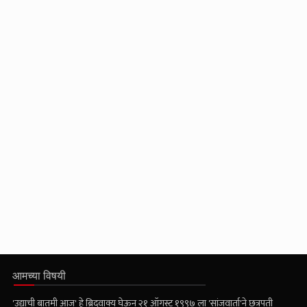
आमच्या विषयी
'उद्याची बातमी आज' हे ब्रिदवाक्य घेऊन २१ ऑगस्ट १९९७ ला 'सांजवार्ता'ने छत्रपती