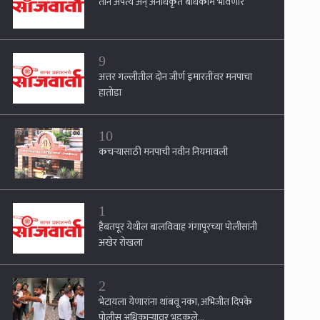
तीन अपत्ये अन् अनधिकृत बांधकामे भोवणार
9
अत्तर गल्लीतील दोन जीर्ण इमारतींवर मनपाचा
हातोडा
10
कचऱ्यासाठी मनपाची नवीन नियमावली
1
हैबतपूर येथील बालविवाह गंगापूरच्या पोलीसांनी
अखेर रोखला
2
भेटायला येणारांना थांबवू नका, अभिजीत दिपके
पोलीस अधिकाऱ्यावर भडकले...