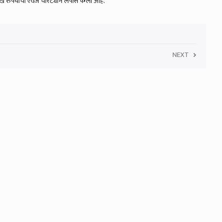
ख रुपयांचा ऐवज चोरट्याने लंपास केला आहे.
NEXT