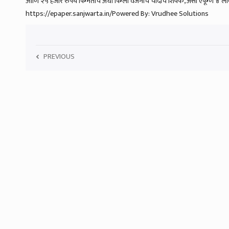
आणि २५ हजार रुपये किमतीचे अर्धा किलो वजनाचे चांदीचे शिक्के, असा एकूण ४ ला
https://epaper.sanjwarta.in/Powered By: Vrudhee Solutions
PREVIOUS