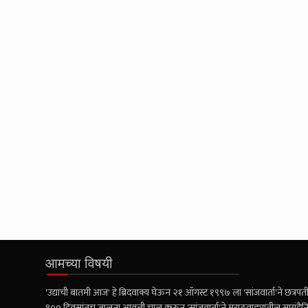
आमच्या विषयी
'उद्याची बातमी आज' हे ब्रिदवाक्य घेऊन २१ ऑगस्ट १९९७ ला 'सांजवार्ता'ने छत्रपती 