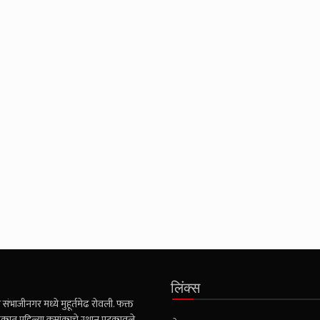
लिंक्स
संभाजीनगर मध्ये मुहूर्तमेढ रोवली. फक्त