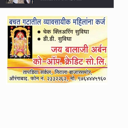
3
रिधोरा देवी शिवारात गोवंश हत्येवर पोलिसांचा छापा
4
१५ ऑगस्टपर्यंत मुख्यालयी हजर व्हा; अन्यथा
सेवेतून बाहेर : आ. प्रशांत बंब