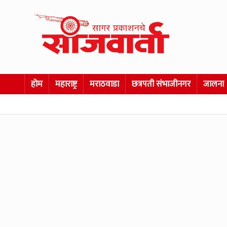
होम
महाराष्ट्र
मराठवाडा
छत्रपती संभाजीनगर
जालना