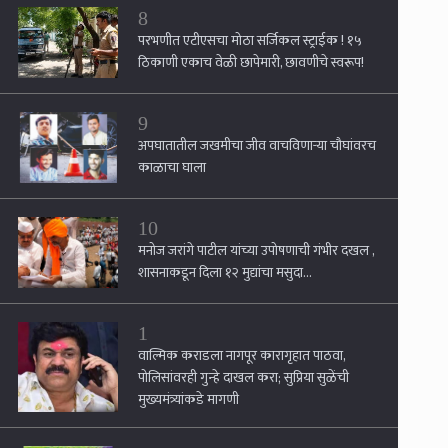
9
अपघातातील जखमीचा जीव वाचविणार्‍या चौघांवरच
काळाचा घाला
10
मनोज जरांगे पाटील यांच्या उपोषणाची गंभीर दखल ,
शासनाकडून दिला १२ मुद्यांचा मसुदा...
1
वाल्मिक कराडला नागपूर कारागृहात पाठवा,
पोलिसांवरही गुन्हे दाखल करा; सुप्रिया सुळेंची
मुख्यमंत्र्यांकडे मागणी
2
तीन जिल्ह्यात अतिवृष्टी, शेतकरी सुखावला...जालना,
नांदेड, परभणीला झोडपले, २३३ मंडळात अतिवृष्टीची
नोंद