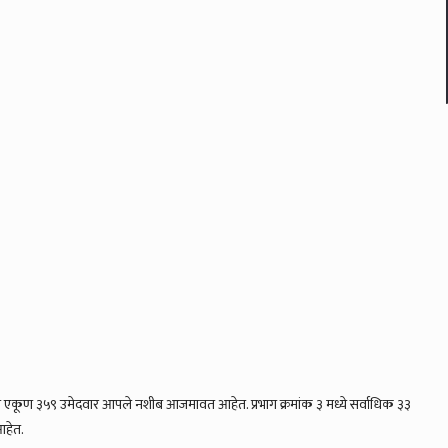
 एकूण ३५९ उमेदवार आपले नशीब आजमावत आहेत. प्रभाग क्रमांक ३ मध्ये सर्वाधिक ३३
आहेत.