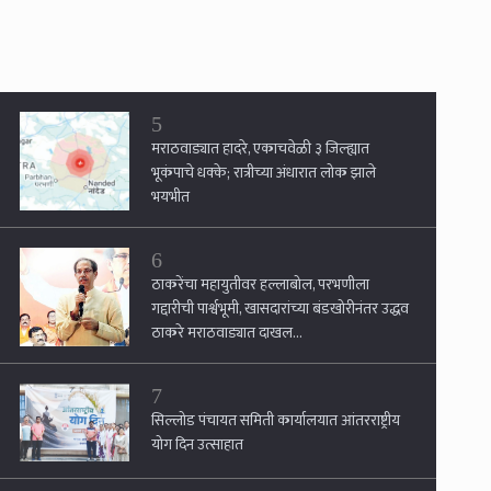
5
मराठवाड्यात हादरे, एकाचवेळी ३ जिल्ह्यात
भूकंपाचे धक्के; रात्रीच्या अंधारात लोक झाले
भयभीत
6
ठाकरेंचा महायुतीवर हल्लाबोल, परभणीला
गद्दारीची पार्श्वभूमी, खासदारांच्या बंडखोरीनंतर उद्धव
ठाकरे मराठवाड्यात दाखल...
7
सिल्लोड पंचायत समिती कार्यालयात आंतरराष्ट्रीय
योग दिन उत्साहात
8
परभणीत एटीएसचा मोठा सर्जिकल स्ट्राईक ! १५
ठिकाणी एकाच वेळी छापेमारी, छावणीचे स्वरूप!