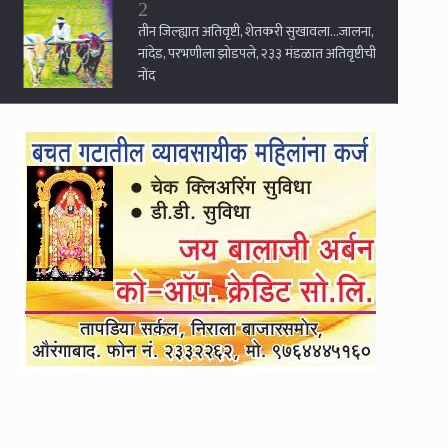
3
व्हॉट्सअपला स्टेटस ठेवत वरिष्ठांच्या जाचाला
कंटाळून शिक्षकाची दोन मुले आणि गाडीसह
नदीपात्रात उडी...
4
लातूरचे प्रसिद्ध हृदयरोगतज्ज्ञ डॉ. मेहुल राठोड यांची
आत्महत्या