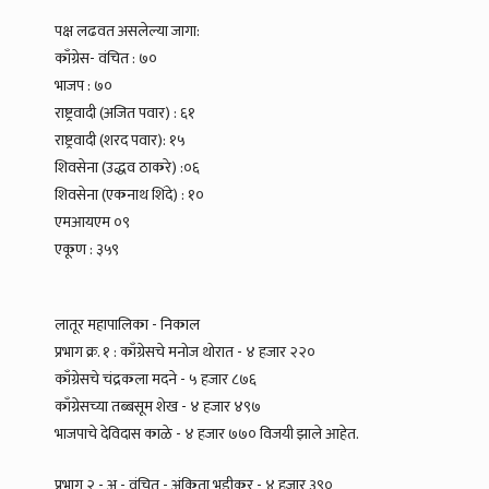
पक्ष लढवत असलेल्या जागा:
काँग्रेस- वंचित : ७०
भाजप : ७०
राष्ट्रवादी (अजित पवार) : ६१
राष्ट्रवादी (शरद पवार): १५
शिवसेना (उद्धव ठाकरे) :०६
शिवसेना (एकनाथ शिंदे) : १०
एमआयएम ०९
एकूण : ३५९
लातूर महापालिका - निकाल
प्रभाग क्र. १ : काँग्रेसचे मनोज थोरात - ४ हजार २२०
काँग्रेसचे चंद्रकला मदने - ५ हजार ८७६
काँग्रेसच्या तब्बसूम शेख - ४ हजार ४९७
भाजपाचे देविदास काळे - ४ हजार ७७० विजयी झाले आहेत.
प्रभाग २ - अ - वंचित - अंकिता भडीकर - ४ हजार ३९०