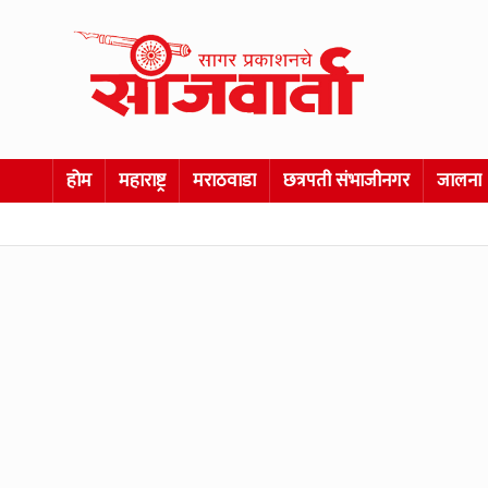
होम
महाराष्ट्र
मराठवाडा
छत्रपती संभाजीनगर
जालना