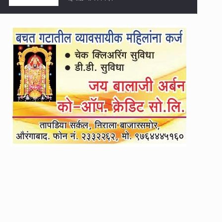
3
सातारा-देवळाईकरांची पाण्यासाठीची प्रतीक्षा
संपणार
4
सोशल मीडियावरील बनावट भरती