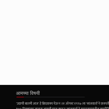
आमच्या विषयी
'उद्याची बातमी आज' हे ब्रिदवाक्य घेऊन २१ ऑगस्ट १९९७ ला 'सांजवार्ता'ने छत्रपती 