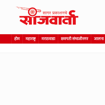
होम
महाराष्ट्र
मराठवाडा
छत्रपती संभाजीनगर
जालना