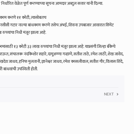
निर्धारित वेळेत पूर्ण करण्याच्या सूचना आमदार अब्दुल सत्तार यांनी दिल्या.
धकाम करणे ११ कोटी, त्यासोबतच
आरसीसी गटार नाल्या बांधकाम करणे तसेच अंभई, शिवना उपबाजार आवारात सिमेंट
रुपयांचा निधी मंजूर झाला आहे.
ामांसाठी १३ कोटी ३३ लाख रुपयांचा निधी मंजूर झाला आहे. याप्रसंगी जिल्हा बँकेचे
प राऊत, संचालक नंदकिशोर सहारे, दामूअण्णा गव्हाणे, सतीश ताठे, रमेश लाठी, शेख जावेद,
ळ, सुखदेव जाधव, हनिफ मुलतानी, ज्ञानेश्वर जाधव, रमेश कासलीवाल, सतीश गौर, विलास शिंदे,
 बांधवांची उपस्थिती होती.
NEXT