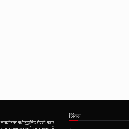
लिंक्स
संभाजीनगर मध्ये मुहूर्तमेढ रोवली. फक्त