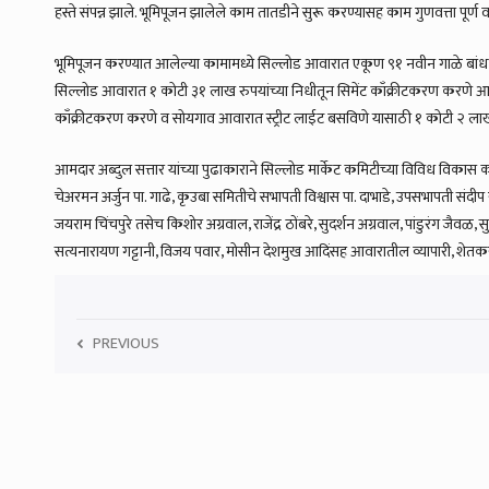
हस्ते संपन्न झाले. भूमिपूजन झालेले काम तातडीने सुरू करण्यासह काम गुणवत्ता पूर्ण व 
भूमिपूजन करण्यात आलेल्या कामामध्ये सिल्लोड आवारात एकूण ९१ नवीन गाळे बां
सिल्लोड आवारात १ कोटी ३१ लाख रुपयांच्या निधीतून सिमेंट काँक्रीटकरण करणे 
काँक्रीटकरण करणे व सोयगाव आवारात स्ट्रीट लाईट बसविणे यासाठी १ कोटी २ लाख 
आमदार अब्दुल सत्तार यांच्या पुढाकाराने सिल्लोड मार्केट कमिटीच्या विविध विकास क
चेअरमन अर्जुन पा. गाढे, कृउबा समितीचे सभापती विश्वास पा. दाभाडे, उपसभापती संदी
जयराम चिंचपुरे तसेच किशोर अग्रवाल, राजेंद्र ठोंबरे, सुदर्शन अग्रवाल, पांडुरंग जैव
सत्यनारायण गट्टानी, विजय पवार, मोसीन देशमुख आदिंसह आवारातील व्यापारी, शेतकरी
PREVIOUS