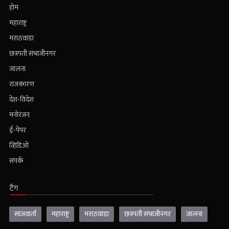
होम
महाराष्ट्र
मराठवाडा
छत्रपती संभाजीनगर
जालना
राजकारण
देश-विदेश
मनोरंजन
ई-पेपर
व्हिडिओ
संपर्क
टैग
सांजवार्ता
महाराष्ट्र
मराठवाडा
छत्रपती संभाजीनगर
जालना