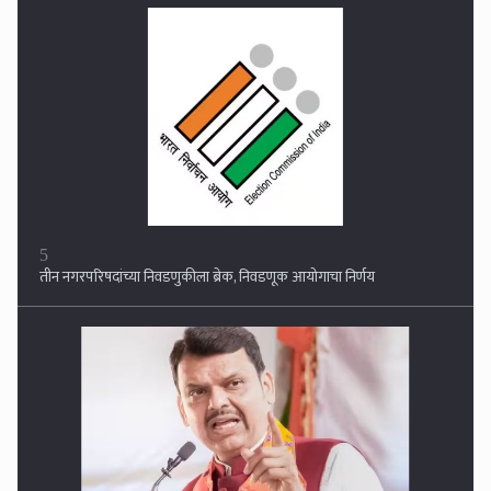
5
तीन नगरपरिषदांच्या निवडणुकीला ब्रेक, निवडणूक आयोगाचा निर्णय