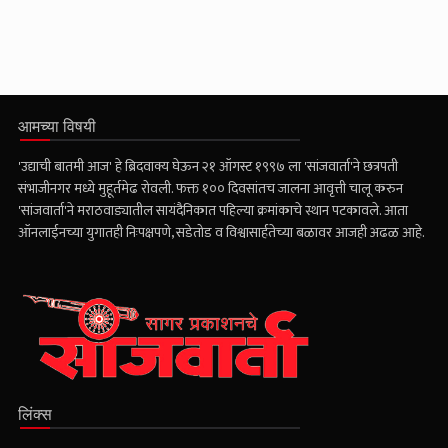
आमच्या विषयी
'उद्याची बातमी आज' हे ब्रिदवाक्य घेऊन २१ ऑगस्ट १९९७ ला 'सांजवार्ता'ने छत्रपती
संभाजीनगर मध्ये मुहूर्तमेढ रोवली. फक्त १०० दिवसांतच जालना आवृत्ती चालू करुन
'सांजवार्ता'ने मराठवाड्यातील सायंदैनिकात पहिल्या क्रमांकाचे स्थान पटकावले. आता
ऑनलाईनच्या युगातही निःपक्षपणे, सडेतोड व विश्वासार्हतेच्या बळावर आजही अढळ आहे.
लिंक्स