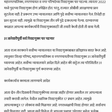
महानगरपालिका, नगरपंचायत व नगर परिषदेच्या निवडणुका पार पडल्या. त्यानंतर 2022
मध्ये पुढच्या निवडणुका होणं अपेक्षित होतं. परंतु, राज्यात ओबीसी आरक्षणाचा प्रश्‍न
सुटलेला नाही. हे प्रकरण उच्च न्यायालयात आणि पुढे सर्वोच्च न्यायालयात गेलं. तिथेही हा
प्रश्‍न सुटला नाही. त्यामुळे या निवडणुका तीन वर्षे पुढे ढकलल्या गेल्या. दरम्यानच्या
काळात आपल्या कार्यकर्त्यांनी निवडणुकांसाठी जी तयारी केली होती ती वाया गेली.
31 जानेवारीपूर्वी सर्व निवडणुका पार पडणार
आता राज्य सरकारने सर्वोच्च न्यायालयात या निवडणुकांबाबत प्रतिज्ञापत्र सादर केलं आहे.
त्यानुसार जिल्हा परिषद, महानगरपालिका व नगरपंचायतीच्या निवडणुका 31 जानेवारीपूर्वी
घ्यायच्या आहेत. सर्वोच्च न्यायालयाने आदेश दिले आहेत की वाट्टेल त्या परिस्थितीत 31
जानेवारीपूर्वी या निवडणुका पूर्ण करायच्या आहेत.
कार्यकर्त्यांना कामाला लागण्याचे आदेश
आता दोन-तीन दिवसांनी निवडणुकीच्या तारखा जाहीर होणार असतील तर आपल्याला
तयारी करावी लागेल. येथील स्थानिक निवडणुकीत 17 प्रभाग आहेत. त्यामुळे
आपल्याकडून 17 लोकांना संधी मिळणार आहे. नगराध्यक्षांची निवड होणार आहे. सर्वांनाच
संधी मिळणार नाही. ज्याला संधी मिळेल तो आपल्या पक्षाचा उमेदवार असेल. प्रत्येक