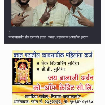
2
मतदानाआधीच तीन ठिकाणी फुललं 'कमळ', महाविकास आघाडीला झटका
3