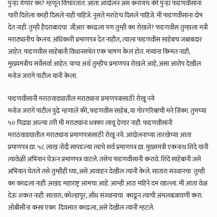
पुन्हा येणार का? म्हणून विचारतात. आता आंदोलन असं करायचं की पुन्हा फडणवीसांना
चारी दिशेला काही दिसले नाही पाहिजे. नुसते मराठेच दिसले पाहिजे. मी फडणवीसांना दोष
देत नाही. तुम्ही हैदराबादचा जीआर काढला पण तुम्ही का रोखले? फडणवीस तुम्हाला मंत्री
मराठ्यांनीच केलंय. अधिकारी प्रमाणपत्र देत नाहीत, त्याला फडणवीस साहेबच जबाबदार
आहेत. फडणवीस साहेबांनी विधानसभेत एक भाषण केलं होतं. मंत्र्यांना किंमत नाही,
मुख्यमंत्रीच सर्वेसर्वा आहेत. याचा अर्थ तुम्हीच प्रमाणपत्र रोखले आहे, असा आरोप देखील
मनोज जरांगे पाटील यांनी केला.
फडणवीसांनी मराठवाड्यातील मराठ्यांना प्रमाणपत्रासाठी रोखू नये
मनोज जरांगे पाटील पुढे म्हणाले की, फडणवीस साहेब, या गोरगरिबांची मने जिंका. तुमच्या
५० पिढ्या आल्या तरी मी मराठ्यांना धक्का लावू देणार नाही. फडणवीसांनी
मराठवाड्यातील मराठ्यांना प्रमाणपत्रासाठी रोखू नये. आंदोलनाच्या तारखेच्या आता
प्रमाणपत्र द्या. ५८ लाख नोंदी सापडल्या त्याचे सर्व प्रमाणपत्र द्या. मुख्यमंत्री एकनाथ शिंदे यांनी
त्यावेळी अभियान घेऊन प्रमाणपत्र वाटले. तसेच फडणवीसांनी करावे. शिंदे साहेबांनी जसे
अभियान घेतले तसे तुम्हीही घ्या, असे आवाहन देखील त्यांनी केले. सातारा संस्थानचा तुम्ही
का काढला नाही. अखंड महाराष्ट्र आमचा आहे. आम्ही आठ महिने दम खाल्ला. मी आता वेळ
देऊ शकत नाही. सातारा, कोल्हापूर, औंध संस्थानाचा काढून त्याची अंमलबजावणी करा.
ओबीसींना कसा एका दिवसात काढला, असे देखील त्यांनी म्हटले.