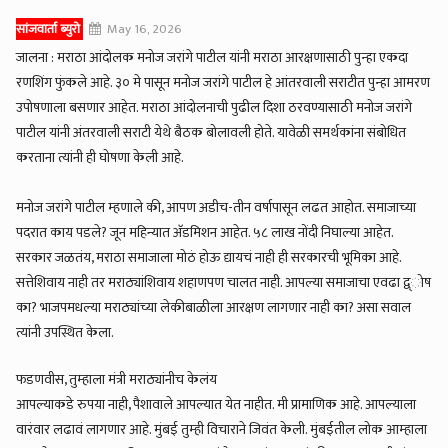
सांजवार्ता ब्युरो
May 16, 2026
जालना : मराठा आंदोलक मनोज जरांगे पाटील यांनी मराठा आरक्षणासाठी पुन्हा एकदा
रणशिंग फुंकले आहे. ३० मे पासून मनोज जरांगे पाटील हे आंतरवाली सराटीत पुन्हा आमरण
उपोषणाला बसणार आहेत. मराठा आंदोलनाची पुढील दिशा ठरवण्यासाठी मनोज जरांगे
पाटील यांनी अंतरवाली सराटी येथे बैठक बोलावली होते. यावेळी समर्थकांना संबोधित
करताना त्यांनी ही घोषणा केली आहे.
मनोज जरांगे पाटील म्हणाले की, आपण अडीच-तीन वर्षापासून लढत आहोत. समाजाच्या
पदरात काय पडले? जून महिन्यात अ‍ॅडमिशन आहेत. ५८ लाख नोंदी निघाल्या आहेत.
सरकार जळतंय, मराठा समाजाला मोठं होऊ द्यायचं नाही ही सरकारची भूमिका आहे.
सत्तेशिवाय नाही तर मराठ्यांशिवाय शहाणपण चालत नाही. आपल्या समाजाचा एवढा द्व्ोष
का? भाजपमधल्या मराठ्यांच्या लेकीबाळीला आरक्षण लागणार नाही का? असा सवाल
त्यांनी उपस्थित केला.
फडणवीस, तुम्हाला मंत्री मराठ्यांनीच केलंय
आपल्याकडे रुपया नाही, पैशावाले आपल्यात येत नाहीत. मी प्रामाणिक आहे. आपल्याला
वारंवार लढावं लागणार आहे. मुंबई तुम्ही विचाराने जिवंत केली. मुंबईतील लोक आम्हाला