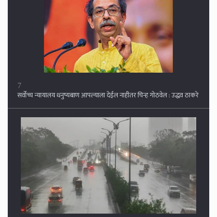
7
सर्वोच्च न्यायालय धनुष्यबाण आपल्याला देईल नाहीतर चिन्ह गोठवेल : उद्धव ठाकरे
8
राज्यात मुसळधार पाऊस धुमाकूळ घालणार !