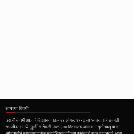
आमच्या विषयी
'उद्याची बातमी आज' हे ब्रिदवाक्य घेऊन २१ ऑगस्ट १९९७ ला 'सांजवार्ता'ने छत्रपती
संभाजीनगर मध्ये मुहूर्तमेढ रोवली. फक्त १०० दिवसांतच जालना आवृत्ती चालू करुन
'सांजवार्ता'ने मराठवाड्यातील सायंदैनिकात पहिल्या क्रमांकाचे स्थान पटकावले. आता