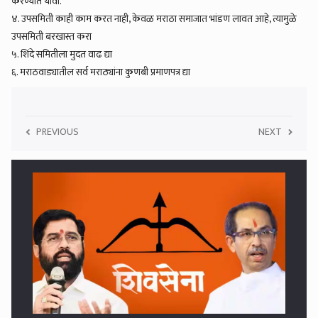
करण्यात यावा.
४. उपसमिती काही काम करत नाही, केवळ मराठा समाजात भांडण लावत आहे, त्यामुळे
उपसमिती बरखास्त करा
५. शिंदे समितीला मुदत वाढ द्या
६. मराठवाड्यातील सर्व मराठ्यांना कुणबी प्रमाणपत्र द्या
PREVIOUS
NEXT
5
शिवसेना कुणाची ? सर्वोच्च न्यायायात ठाकरे गटाचा युक्तिवाद सुरु ....