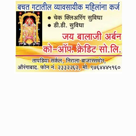
3
फडणवीस - शिंदे यांच्यावर हल्लाबोल !! कुणबी प्रमाणपत्र रद्द झाल्याने मनोज जरांगे
आक्रमक, बावनकुळेंच्या नार्को टेस्टची मागणी...
4