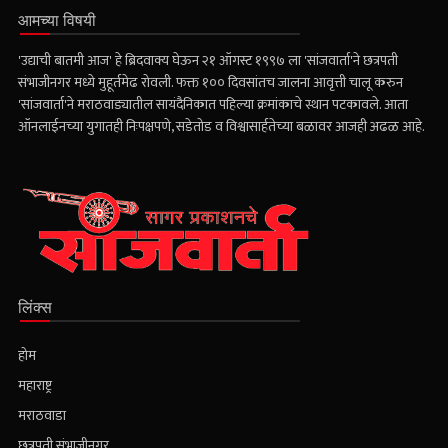
आमच्या विषयी
'उद्याची बातमी आज' हे ब्रिदवाक्य घेऊन २१ ऑगस्ट १९९७ ला 'सांजवार्ता'ने छत्रपती
संभाजीनगर मध्ये मुहूर्तमेढ रोवली. फक्त १०० दिवसांतच जालना आवृत्ती चालू करुन
'सांजवार्ता'ने मराठवाड्यातील सायंदैनिकात पहिल्या क्रमांकाचे स्थान पटकावले. आता
ऑनलाईनच्या युगातही निःपक्षपणे, सडेतोड व विश्वासार्हतेच्या बळावर आजही अढळ आहे.
लिंक्स
होम
महाराष्ट्र
मराठवाडा
छत्रपती संभाजीनगर