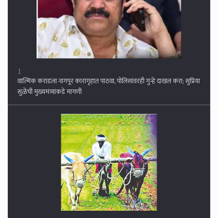
1
वाल्मिक कराडला नागपूर कारागृहात पाठवा, पोलिसांवरही गुन्हे दाखल करा; सुप्रिया
सुळेंची मुख्यमंत्र्यांकडे मागणी
2
तीन जिल्ह्यात अतिवृष्टी, शेतकरी सुखावला...जालना, नांदेड, परभणीला झोडपले, २३३
मंडळात अतिवृष्टीची नोंद