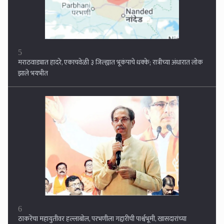
मराठवाड्यात हादरे, एकाचवेळी ३ जिल्ह्यात भूकंपाचे धक्के; रात्रीच्या अंधारात लोक
झाले भयभीत
6
ठाकरेंचा महायुतीवर हल्लाबोल, परभणीला गद्दारीची पार्श्वभूमी, खासदारांच्या
बंडखोरीनंतर उद्धव ठाकरे मराठवाड्यात दाखल...