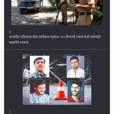
8
परभणीत एटीएसचा मोठा सर्जिकल स्ट्राईक ! १५ ठिकाणी एकाच वेळी छापेमारी,
छावणीचे स्वरूप!
9
अपघातातील जखमीचा जीव वाचविणार्‍या चौघांवरच काळाचा घाला