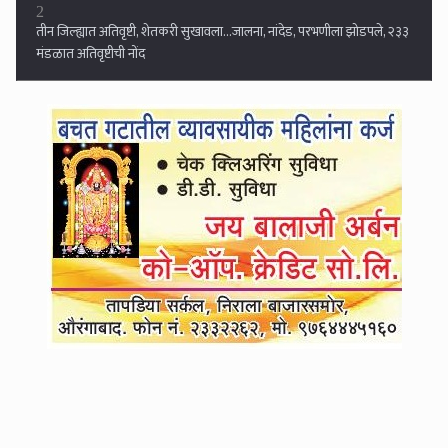
3
व्हॉट्सअपला स्टेटस ठेवत वरिष्ठांच्या जाचाला कंटाळून शिक्षकाची दोन मुले आणि
गाडीसह नदीपात्रात उडी...