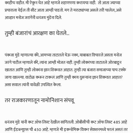
काहीच नाहीत. मी ऐकून घेत आहे म्हणजे शहाणपणा करायचा नाही. तो आता ज्याच्या
प्रचाराला येईल ती सीट आता आम्ही पाडतो. मग ते मराठ्यांच्या असले तरी चालेल, असे
आव्हान मनोज जरांगेंनी धनंजय मुंडेंना दिले.
तुम्ही बंजारांचं आरक्षण का घेतले...
पंकजा मुंडे म्हणाल्या की, आमच्या ताटातले घेऊ नका, याबाबत विचारले असता मनोज
जरंगे पाटील म्हणाले की, त्यांना आम्ही मोजत नाही. तुम्ही लोकांच्या ताटातले ओरबाडून
खातात आणि तुम्ही लोकांना ज्ञान शिकवत आहात. तुम्ही त्या बंजारा समाजाच्या पाच टक्के
जागा खाल्ल्या. वाटोळ करून टाकलं आणि तुम्ही काय दुसऱ्यांना ज्ञान शिकवत आहात?
असा सवाल त्यांनी यावेळी उपस्थित केला.
तर राजकारणातून नामोनिशान संपवू
धनंजय मुंडे यांनी कट ऑफ लिस्ट देखील सांगितली. ओबीसींची कट ऑफ लिस्ट 485 आहे
आणि ईडब्ल्यूएस ची 450 आहे. म्हणजे मी इकनॉमिक विकर सेक्शनमध्ये भरलं असतं तर