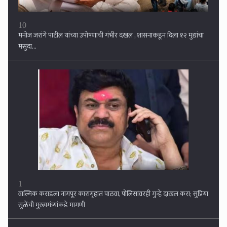
1
वाल्मिक कराडला नागपूर कारागृहात पाठवा, पोलिसांवरही गुन्हे दाखल करा; सुप्रिया
सुळेंची मुख्यमंत्र्यांकडे मागणी
2
तीन जिल्ह्यात अतिवृष्टी, शेतकरी सुखावला...जालना, नांदेड, परभणीला झोडपले, २३३
मंडळात अतिवृष्टीची नोंद