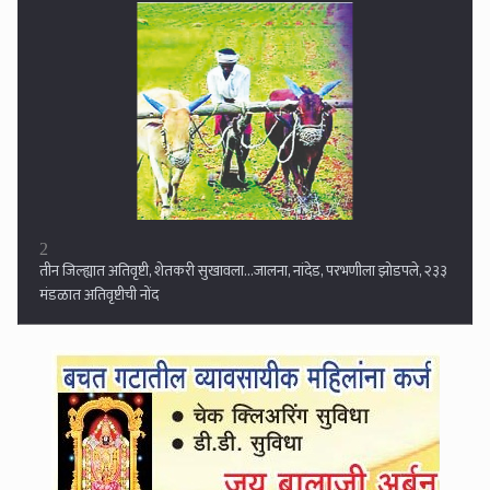
3
व्हॉट्सअपला स्टेटस ठेवत वरिष्ठांच्या जाचाला कंटाळून शिक्षकाची दोन मुले आणि
गाडीसह नदीपात्रात उडी...