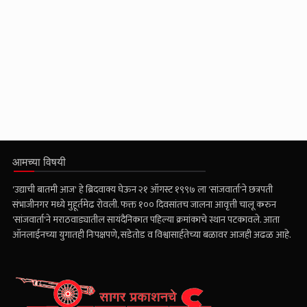
आमच्या विषयी
'उद्याची बातमी आज' हे ब्रिदवाक्य घेऊन २१ ऑगस्ट १९९७ ला 'सांजवार्ता'ने छत्रपती
संभाजीनगर मध्ये मुहूर्तमेढ रोवली. फक्त १०० दिवसांतच जालना आवृत्ती चालू करुन
'सांजवार्ता'ने मराठवाड्यातील सायंदैनिकात पहिल्या क्रमांकाचे स्थान पटकावले. आता
ऑनलाईनच्या युगातही निःपक्षपणे, सडेतोड व विश्वासार्हतेच्या बळावर आजही अढळ आहे.