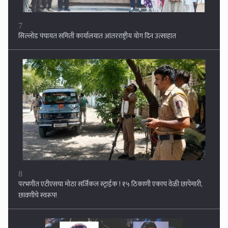
8
परभणीत एटीएसचा मोठा सर्जिकल स्ट्राईक ! १५ ठिकाणी एकाच वेळी छापेमारी,
छावणीचे स्वरूप!
9
अपघातातील जखमीचा जीव वाचविणार्‍या चौघांवरच काळाचा घाला