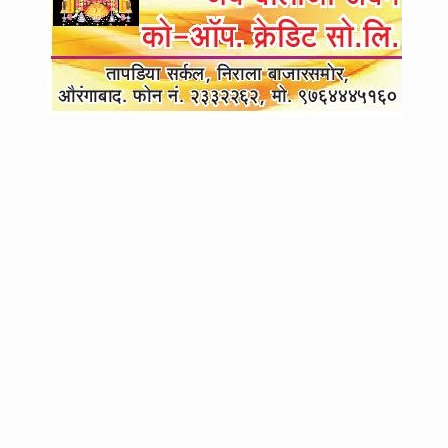
4
लातूरचे प्रसिद्ध हृदयरोगतज्ज्ञ डॉ. मेहुल राठोड यांची आत्महत्या