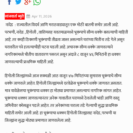
सांजवार्ता ब्युरो
Apr 11, 2026
नांदेड : राज्यातील विदर्भ आणि मराठवाड्यातून एक मोठी बातमी समोर आली आहे.
परभणी, नांदेड , हिंगोली , वाशिमसह यवतमाळमध्ये भूकंपाचे सौम्य धक्के बसल्याची माहिती
आहे. तर काही ठिकाणी भूकंपाची तीव्रता जास्त असल्याने घरांच्या भितींना तडे गेले असून
घरावरील पत्रे हलल्याचीही घटना घडली आहे. अचानक सौम्य धक्के जाणवल्याने
नागरिकांमध्ये भीतीच वातावरण पसरलं असून अंदाजे ८ वाजून ४६ मिनिटांनी हा धक्का
जाणवल्याची प्राथमिक माहिती आहे.
हिंगोली जिल्ह्यांमध्ये आज सकाळी आठ वाजून ४७ मिनिटांच्या सुमारास भूकंपाचे सौम्य
धक्के जाणवले आहेत. हिंगोली जिल्ह्यांमध्ये दरवेळेस भूकंपाचे धक्के जाणवत असतात.
मात्र यावेळेसचा भूकंपाचा धक्का हा मोठ्या प्रमाणात असल्याचं नागरिक सांगत आहेत.
भूकंपाचा धक्का जाणवल्यानंतर अनेक गावातील घरामध्ये ठेवलेली भांडी आणि वस्तू
जमिनीवर कोसळून पडले आहेत. तर अनेकांच्या घराला तडे गेल्याची सुद्धा प्राथमिक
माहिती समोर आली आहे. हा भूकंपाचा धक्का हिंगोली जिल्ह्यासह नांदेड, परभणी या
जिल्ह्यांना सुद्धा मोठ्या प्रमाणात जाणवलेला आहे.