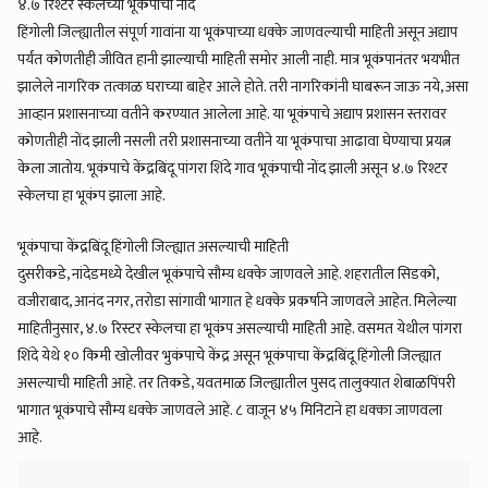
४.७ रिश्टर स्केलच्या भूकंपाची नोंद
हिंगोली जिल्ह्यातील संपूर्ण गावांना या भूकंपाच्या धक्के जाणवल्याची माहिती असून अद्याप
पर्यंत कोणतीही जीवित हानी झाल्याची माहिती समोर आली नाही. मात्र भूकंपानंतर भयभीत
झालेले नागरिक तत्काळ घराच्या बाहेर आले होते. तरी नागरिकांनी घाबरून जाऊ नये, असा
आव्हान प्रशासनाच्या वतीने करण्यात आलेला आहे. या भूकंपाचे अद्याप प्रशासन स्तरावर
कोणतीही नोंद झाली नसली तरी प्रशासनाच्या वतीने या भूकंपाचा आढावा घेण्याचा प्रयत्न
केला जातोय. भूकंपाचे केंद्रबिंदू पांगरा शिंदे गाव भूकंपाची नोंद झाली असून ४.७ रिश्टर
स्केलचा हा भूकंप झाला आहे.
भूकंपाचा केंद्रबिंदू हिंगोली जिल्ह्यात असल्याची माहिती
दुसरीकडे, नांदेडमध्ये देखील भूकंपाचे सौम्य धक्के जाणवले आहे. शहरातील सिडको,
वजीराबाद, आनंद नगर, तरोडा सांगावी भागात हे धक्के प्रकर्षाने जाणवले आहेत. मिलेल्या
माहितीनुसार, ४.७ रिस्टर स्केलचा हा भूकंप असल्याची माहिती आहे. वसमत येथील पांगरा
शिंदे येथे १० किमी खोलीवर भुकंपाचे केंद्र असून भूकंपाचा केंद्रबिंदू हिंगोली जिल्ह्यात
असल्याची माहिती आहे. तर तिकडे, यवतमाळ जिल्ह्यातील पुसद तालुक्यात शेबाळपिंपरी
भागात भूकंपाचे सौम्य धक्के जाणवले आहे. ८ वाजून ४५ मिनिटाने हा धक्का जाणवला
आहे.