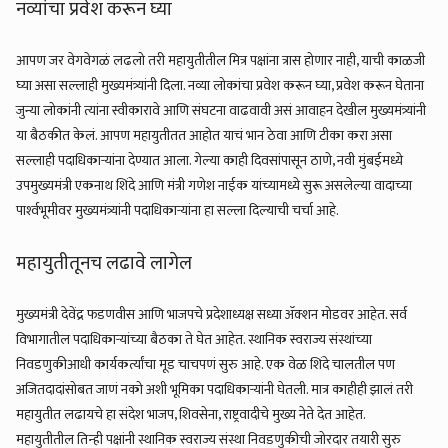
नव्यांचा प्रवेश करून घ्या
आपण जर वेगवेगळं लढलो तरी महायुतीतील मित्र पक्षांना त्रास होणार नाही, याची काळजी
घ्या असा सल्लाही मुख्यमंत्र्यांनी दिला. नव्या लोकांचा प्रवेश करून घ्या, प्रवेश करून घेताना
जुन्या लोकांनी त्यांना स्वीकारावे आणि संघटना वाढवावी असं आवाहन देखील मुख्यमंत्र्यांनी
या बैठकीत केलं. आपण महायुतीतत आहोत याचं भान ठेवा आणि टीका करा असा
सल्लाही पदाधिकाऱ्यांना देण्यात आला. गेल्या काही दिवसांपासून ठाणे, नवी मुंबईमध्ये
उपमुख्यमंत्री एकनाथ शिंदे आणि मंत्री गणेश नाईक यांच्यामध्ये सुरू असलेल्या वादाच्या
पार्श्‍वभूमीवर मुख्यमंत्र्यांनी पदाधिकाऱ्यांना हा सल्ला दिल्याची चर्चा आहे.
महायुतीतूनच लढावे लागेल
मुख्यमंत्री देवेंद्र फडणवीस आणि भाजपचे प्रदेशाध्यक्ष सध्या ॲक्शन मोडवर आहेत. सर्व
विभागातील पदाधिकाऱ्यांच्या बैठका ते घेत आहेत. स्थानिक स्वराज्य संस्थांच्या
निवडणुकीआधी कार्यकर्त्यांचा मूड चाचपणं सुरु आहे. एक वेळ शिंदे चालतील पण
अजितदादांसोबत जाणं नको अशी भूमिका पदाधिकाऱ्यांनी घेतली. मात्र काहीही झालं तरी
महायुतीत लढायचे हा संदेश भाजप, शिवसेना, राष्ट्रवादीचे मुख्य नेते देत आहेत.
महायुतीतील तिन्ही पक्षांनी स्थानिक स्वराज्य संस्था निवडणुकीची जोरदार तयारी सुरु