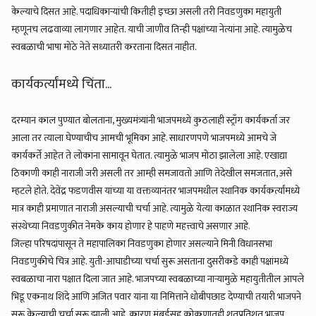
केल्याचे दिसत आहे. पदाधिकाऱ्यांची कितीही इच्छा असली तरी निवडणुका महायुती
म्हणूनच लढवाव्या लागणार आहेत. याची जाणीव तिन्ही पक्षांच्या नेत्यांना आहे. त्यामुळेच
स्वबळाची भाषा मोठे नेते सध्यातरी करताना दिसत नाहीत.
कार्यकर्त्यांमध्ये चिंता...
दरम्यान काल पुण्यात बोलताना, मुख्यमंत्र्यांनी भाजपमध्ये कुठलाही स्ट्राँग कार्यकर्ता जर
आला तर त्याला घेण्याचीच आमची भूमिका आहे. साधारणपणे भाजपमध्ये आमचे जे
कार्यकर्ते आहेत ते लोकांना सामावून घेतात. त्यामुळे भाजप मोठा झालेला आहे. एखाद्या
ठिकाणी काही नाराजी जरी असली तर आम्ही समजावतो आणि तेदेखील समजतात, असे
म्हटले होते. देवेंद्र फडणवीस यांच्या या वक्तव्यानंतर भाजपमधील स्थानिक कार्यकर्त्यांमध्ये
मात्र काही प्रमाणात नाराजी असल्याची चर्चा आहे. त्यामुळे येत्या काळात स्थानिक स्वराज्य
संस्थेच्या निवडणुकीत नेमके काय होणार हे पाहणे महत्त्वाचे असणार आहे.
जिल्हा परिषदांपासून ते महापालिका निवडणुका होणार असल्याने मिनी विधानसभा
निवडणुकीचे चित्र आहे. युती-आघाडीच्या चर्चा सुरू असताना दुसरीकडे काही पक्षांमध्ये
स्वबळाचा नारा पक्षात दिला जात आहे. भाजपच्या स्वबळाच्या नाऱ्यामुळे महायुतीतील आपले
भिडू एकनाथ शिंदे आणि अजित पवार यांना या निमित्ताने धोबीपछाड देण्याची तयारी भाजपने
सुरू केल्याची चर्चा सुरू झाली आहे. कारण मुंबईसह कोकणातही शतप्रतिशत भाजप