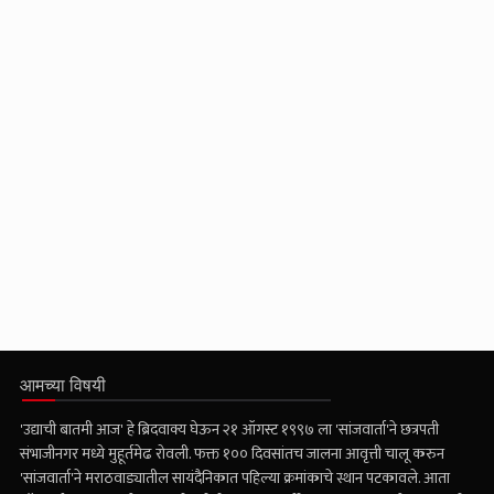
आमच्या विषयी
'उद्याची बातमी आज' हे ब्रिदवाक्य घेऊन २१ ऑगस्ट १९९७ ला 'सांजवार्ता'ने छत्रपती
संभाजीनगर मध्ये मुहूर्तमेढ रोवली. फक्त १०० दिवसांतच जालना आवृत्ती चालू करुन
'सांजवार्ता'ने मराठवाड्यातील सायंदैनिकात पहिल्या क्रमांकाचे स्थान पटकावले. आता
ऑनलाईनच्या युगातही निःपक्षपणे, सडेतोड व विश्वासार्हतेच्या बळावर आजही अढळ आहे.