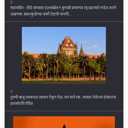
9
तुमची बाजू लवकरात लवकर ऐकून घेऊ, संप मागे घ्या , संपावर गेलेल्या डॉक्टरांना
हायकोर्टाचे निर्देश
10
शिवसेना कुणाची ? सर्वोच्च न्यायायात ठाकरे गटाचा युक्तिवाद सुरु ....