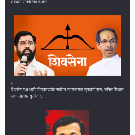
यांचा जोरदार युक्तीवाद...
7
नियमानुसार काम जमत नसेल तर राजीनामे देऊन घरी जा! तुकाराम मुंढे
एफडीएच्या २९ कर्मचार्‍यांना इशारा