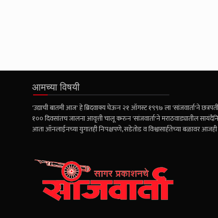
आमच्या विषयी
'उद्याची बातमी आज' हे ब्रिदवाक्य घेऊन २१ ऑगस्ट १९९७ ला 'सांजवार्ता'ने छत्रपती 
१०० दिवसांतच जालना आवृत्ती चालू करुन 'सांजवार्ता'ने मराठवाड्यातील सायंदैनि
आता ऑनलाईनच्या युगातही निःपक्षपणे, सडेतोड व विश्वासार्हतेच्या बळावर आज