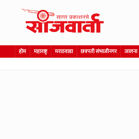
होम
महाराष्ट्र
मराठवाडा
छत्रपती संभाजीनगर
जालना