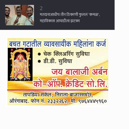
2
मतदानाआधीच तीन ठिकाणी फुललं 'कमळ',
महाविकास आघाडीला झटका
3
मोदींच्या मित्राला अख्खी मुंबई विकणे किंवा
फुकटात घशात घालणे ही मराठी माणसाची केलेली
सेवा आहे का तुमची? : संजय राऊत
4
महायुतीच्या जागावाटपाचा फॉर्म्युला ठरता ठरेना, त्या
७० जागांसाठी भाजपची शिंदेंसमोर नवीन अट