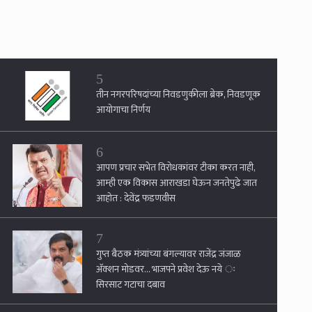
5
तीन नगरपरिषदांच्या निवडणुकीला ब्रेक, निवडणूक
आयोगाचा निर्णय
6
आपण प्रचार सभेत विरोधकांवर टीका करत नाही,
आम्ही एक विकास आराखडा घेऊन जनतेपुढे जात
आहोत : देवेंद्र फडणवीस
7
गुप्त बैठक मंत्र्यांच्या बंगल्यावर राजेंद्र जंजाळ
अ‍ॅक्शन मोडवर... भाजपने प्रवेश देऊ नये ः
सिरसाट गटाचा दबाव