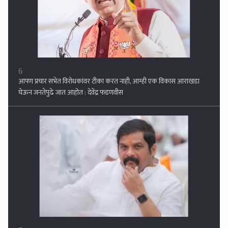
7
गुप्त बैठक मंत्र्यांच्या बंगल्यावर राजेंद्र जंजाळ अ‍ॅक्शन मोडवर... भाजपने प्रवेश देऊ
नये ः सिरसाट गटाचा दबाव