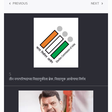
PREVIOUS
NEXT
6
आपण प्रचार सभेत विरोधकांवर टीका करत नाही, आम्ही एक विकास आराखडा
घेऊन जनतेपुढे जात आहोत : देवेंद्र फडणवीस