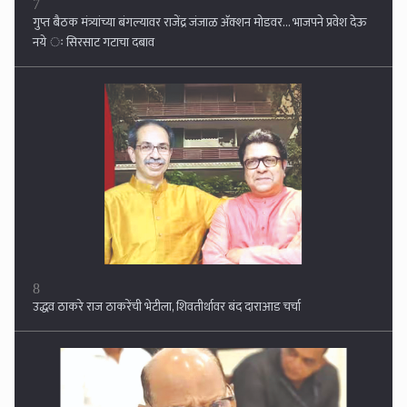
8
उद्धव ठाकरे राज ठाकरेंची भेटीला, शिवतीर्थावर बंद दाराआड चर्चा
9
महायुतीचे नेते कामावर नाही तर पैशावर मते मागत आहेत !! शरद पवार यांचा गंभीर
आरोप