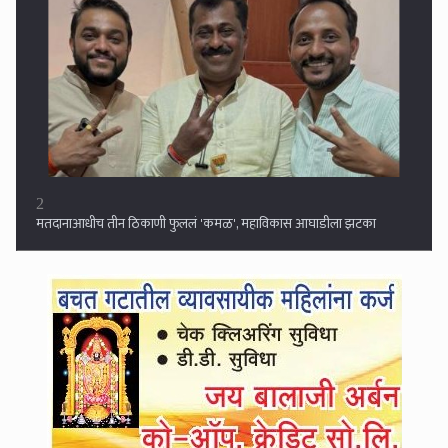
3
मोदींच्या मित्राला अख्खी मुंबई विकणे किंवा फुकटात घशात घालणे ही मराठी
माणसाची केलेली सेवा आहे का तुमची? : संजय राऊत