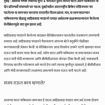
मुंबई : आशिया चषक स्पर्धेच्या सुपर 4 फेरीतील दुसरा सामना भारत आणि पाकिस्तान या
दोन प्रतिस्पर्धी संघांमध्ये पार पडला. दुबईमधील आंतरराष्ट्रीय क्रिकेट स्टेडियमवर पार
पडलेल्या या सामन्यात भारताचा दणदणीत विजय झाला. मात्र, या सामन्यादरम्यान
पाकिस्तानचा खेळाडू साहिबजादा फरहानने दमदार अर्धशतक झळकावल्यानंतर केलेल्या
सेलीब्रेशनमुळे वाद सुरू झाला आहे.
साहिबजादा फरहानने केलेल्या वादग्रस्त सेलिब्रेशनवरून भारतातील राजकारण तापण्याची
शक्यता आहे. साहिबजादा फरहानने मैदानावरच आपल्या बॅटने बंदुकीने गोळीबार
करण्यासारखी ॲक्शन केली. या सेलिब्रेशनवर आता शिवसेना ठाकरे गटाचे खासदार संजय
राऊत यांनी संताप व्यक्त केला आहे. तसेच भारत आणि पाकिस्तान या समान्यावरून संजय
राऊत यांनी मोदी सरकारवर आणि बीसीसीआयवर जोरदार टीका केली आहे. पाकड्यानी
निरपराध भारतीय पर्यटकांना असे मारले हेच त्याने त्याच्या कृतीतून दाखवले, हे बीसीसीआय
आणि मोदी सरकारसाठी लज्जास्पद असल्याचे संजय राऊत यांनी म्हटले आहे.
संजय राऊत काय म्हणाले?
आजच्या भारत पाकिस्तान सामन्यात हे घडलं, साहिबजादा फरहान याचं अर्ध शतक होताच