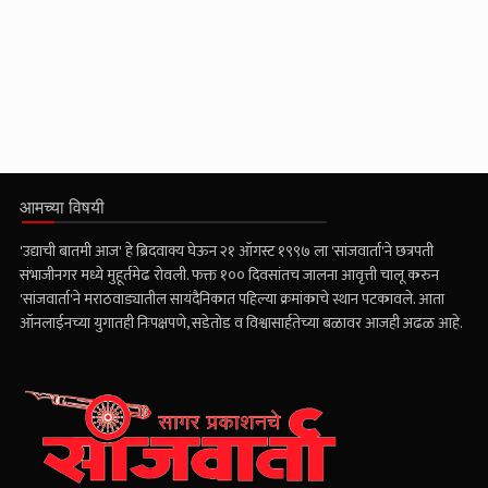
आमच्या विषयी
'उद्याची बातमी आज' हे ब्रिदवाक्य घेऊन २१ ऑगस्ट १९९७ ला 'सांजवार्ता'ने छत्रपती
संभाजीनगर मध्ये मुहूर्तमेढ रोवली. फक्त १०० दिवसांतच जालना आवृत्ती चालू करुन
'सांजवार्ता'ने मराठवाड्यातील सायंदैनिकात पहिल्या क्रमांकाचे स्थान पटकावले. आता
ऑनलाईनच्या युगातही निःपक्षपणे, सडेतोड व विश्वासार्हतेच्या बळावर आजही अढळ आहे.