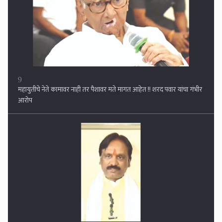
10
अजित पवारांची सरकारमधून बाहेर पडण्याची तयारी ? वर्षावरील बैठकीत दादा
संतापले, अंबादास दानवे यांचा पत्रकार परिषदेत दावा