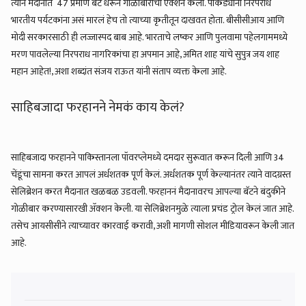
त्याने मैदानात 47 प्रमाणे बॅट धरून गोळीबाराची एक्शन केली. पाकड्यानी निरपराध
भारतीय पर्यटकांना असं मारलं हेच तो त्याच्या कृतीतून दाखवत होता. बीसीसीआय आणि
मोदी सरकारसाठी ही लज्जास्पद बाब आहे. भारताचे लष्कर आणि पुलवामा पहेलगाममध्ये
मरण पावलेल्या निरपराध नागरिकांचा हा अपमान आहे, अमित शाह यांचे सुपुत्र जय शाह
महान आहेत!, अशा शब्दांत संजय राऊत यांनी संताप व्यक्त केला आहे.
साहिबजादा फरहानने नेमकं काय केलं?
साहिबजादा फरहानने पाकिस्तानला पॉवरप्लेमध्ये दमदार सुरूवात करून दिली आणि 34
चेंडूंचा सामना करत आपलं अर्धशतक पूर्ण केलं. अर्धशतक पूर्ण केल्यानंतर त्याने वादग्रस्त
सेलिब्रेशन करत मैदानात खळबळ उडवली. फरहाननं मैदानावरच आपल्या बॅटने बंदुकीने
गोळीबार करण्यासारखी ॲक्शन केली. या सेलिब्रेशनमुळे त्याला प्रचंड ट्रोल केलं जात आहे.
तसेच आयसीसीने त्याच्यावर कारवाई करावी, अशी मागणी सोशल मीडियावरून केली जात
आहे.