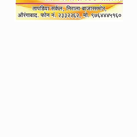
4
महायुतीच्या जागावाटपाचा फॉर्म्युला ठरता ठरेना, त्या ७० जागांसाठी भाजपची
शिंदेंसमोर नवीन अट
5
तीन नगरपरिषदांच्या निवडणुकीला ब्रेक, निवडणूक आयोगाचा निर्णय