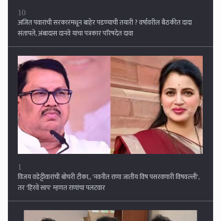
1
विजय वडेट्टीवारांची बोचरी टीका,, 'नवनीत राणा जातीय विष पसरवणारी विषवल्ली',
तर 'हिरवे साप' म्हणत राणांचा पलटवार
2
मतदानाआधीच तीन ठिकाणी फुललं 'कमळ', महाविकास आघाडीला झटका