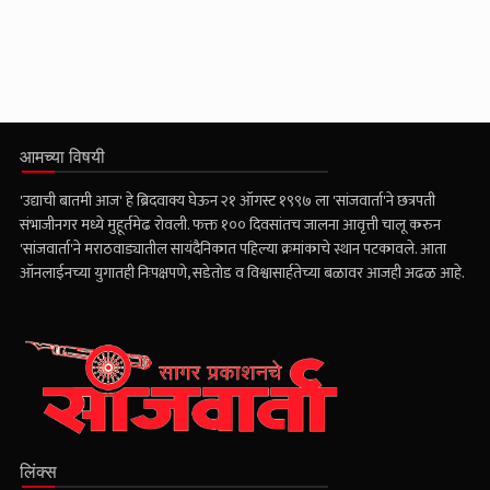
आमच्या विषयी
'उद्याची बातमी आज' हे ब्रिदवाक्य घेऊन २१ ऑगस्ट १९९७ ला 'सांजवार्ता'ने छत्रपती
संभाजीनगर मध्ये मुहूर्तमेढ रोवली. फक्त १०० दिवसांतच जालना आवृत्ती चालू करुन
'सांजवार्ता'ने मराठवाड्यातील सायंदैनिकात पहिल्या क्रमांकाचे स्थान पटकावले. आता
ऑनलाईनच्या युगातही निःपक्षपणे, सडेतोड व विश्वासार्हतेच्या बळावर आजही अढळ आहे.
लिंक्स