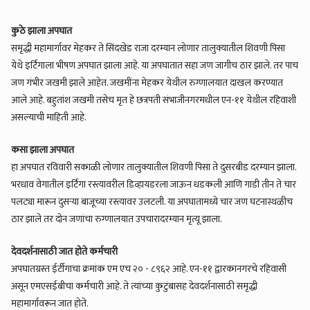
कुठे झाला अपघात
समृद्धी महामार्गावर मेहकर ते सिंदखेड राजा दरम्यान लोणार तालुक्यातील शिवणी पिसा
येथे इर्टिगाला भीषण अपघात झाला आहे. या अपघातात सहा जण जागीच ठार झाले. तर पाच
जण गंभीर जखमी झाले आहेत. जखमींना मेहकर येथील रुग्णालयात दाखल करण्यात
आले आहे. बहुतांश जखमी तसेच मृत हे छत्रपती संभाजीनगरमधील एन-११ येथील रहिवाशी
असल्याची माहिती आहे.
कसा झाला अपघात
हा अपघात रविवारी सकाळी लोणार तालुक्यातील शिवणी पिसा ते दुसरबीड दरम्यान झाला.
भरधाव वेगातील इर्टिगा रस्त्यावरील डिव्हायडरला जाऊन धडकली आणि गाडी तीन ते चार
पलट्या मारून दुसऱ्या बाजूच्या रस्त्यावर उलटली. या अपघातामध्ये चार जण घटनास्थळीच
ठार झाले तर दोन जणांचा रुग्णालयात उपचारादरम्यान मृत्यू झाला.
देवदर्शनासाठी जात होते कर्मचारी
अपघातग्रस्त ईर्टीगाचा क्रमांक एम एच २० - ८९६२ आहे. एन-११ द्वारकानगरचे रहिवासी
असून एमएसईबीचा कर्मचारी आहे. ते त्यांच्या कुटुंबासह देवदर्शनासाठी समृद्धी
महामार्गावरून जात होते.