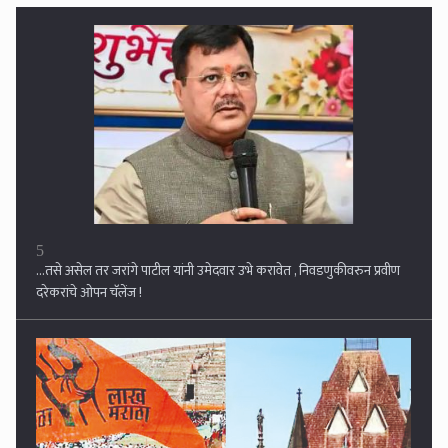
दरेकरांचे ओपन चॅलेंज !
6
मराठा आरक्षण : अपवादात्मक परिस्थितीत ५० टक्क्यांची मर्यादा ओलांडता येते;
राज्य सरकारचा न्यायालयात मोठा युक्तिवाद