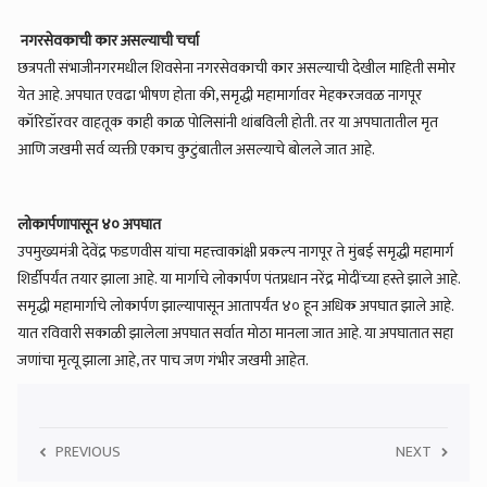
नगरसेवकाची कार असल्याची चर्चा
छत्रपती संभाजीनगरमधील शिवसेना नगरसेवकाची कार असल्याची देखील माहिती समोर
येत आहे. अपघात एवढा भीषण होता की, समृद्धी महामार्गावर मेहकरजवळ नागपूर
कॉरिडॉरवर वाहतूक काही काळ पोलिसांनी थांबविली होती. तर या अपघातातील मृत
आणि जखमी सर्व व्यक्ती एकाच कुटुंबातील असल्याचे बोलले जात आहे.
लोकार्पणापासून ४० अपघात
उपमुख्यमंत्री देवेंद्र फडणवीस यांचा महत्त्वाकांक्षी प्रकल्प नागपूर ते मुंबई समृद्धी महामार्ग
शिर्डीपर्यंत तयार झाला आहे. या मार्गाचे लोकार्पण पंतप्रधान नरेंद्र मोदींच्या हस्ते झाले आहे.
समृद्धी महामार्गाचे लोकार्पण झाल्यापासून आतापर्यंत ४० हून अधिक अपघात झाले आहे.
यात रविवारी सकाळी झालेला अपघात सर्वात मोठा मानला जात आहे. या अपघातात सहा
जणांचा मृत्यू झाला आहे, तर पाच जण गंभीर जखमी आहेत.
PREVIOUS
NEXT
5
...तसे असेल तर जरांगे पाटील यांनी उमेदवार उभे करावेत , निवडणुकीवरुन प्रवीण