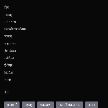
होम
महाराष्ट्र
मराठवाडा
छत्रपती संभाजीनगर
जालना
राजकारण
देश-विदेश
मनोरंजन
ई-पेपर
व्हिडिओ
संपर्क
टैग
सांजवार्ता
महाराष्ट्र
मराठवाडा
छत्रपती संभाजीनगर
जालना