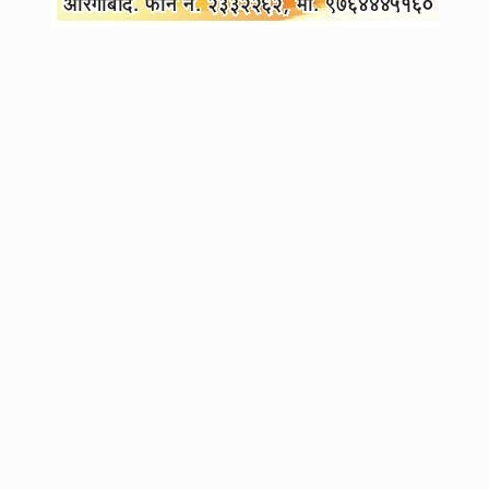
4
मी समाजासाठी जीव देऊ शकतो अन् वेळ पडली तर जीव घेऊही शकतो; मनोज
जरांगे पाटलांचा सरकारला थेट इशारा