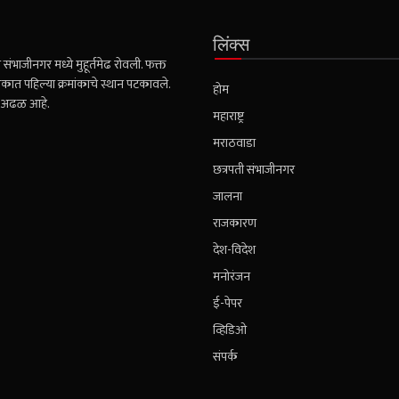
लिंक्स
संभाजीनगर मध्ये मुहूर्तमेढ रोवली. फक्त
कात पहिल्या क्रमांकाचे स्थान पटकावले.
होम
ही अढळ आहे.
महाराष्ट्र
मराठवाडा
छत्रपती संभाजीनगर
जालना
राजकारण
देश-विदेश
मनोरंजन
ई-पेपर
व्हिडिओ
संपर्क