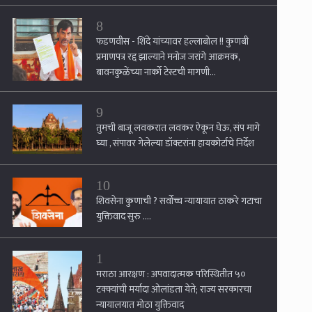
8
फडणवीस - शिंदे यांच्यावर हल्लाबोल !! कुणबी
प्रमाणपत्र रद्द झाल्याने मनोज जरांगे आक्रमक,
बावनकुळेंच्या नार्को टेस्टची मागणी...
9
तुमची बाजू लवकरात लवकर ऐकून घेऊ, संप मागे
घ्या , संपावर गेलेल्या डॉक्टरांना हायकोर्टाचे निर्देश
10
शिवसेना कुणाची ? सर्वोच्च न्यायायात ठाकरे गटाचा
युक्तिवाद सुरु ....
1
मराठा आरक्षण : अपवादात्मक परिस्थितीत ५०
टक्क्यांची मर्यादा ओलांडता येते; राज्य सरकारचा
न्यायालयात मोठा युक्तिवाद