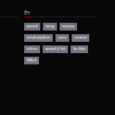
टैग
सांजवार्ता
महाराष्ट्र
मराठवाडा
छत्रपती संभाजीनगर
जालना
राजकारण
मनोरंजन
सांजवार्ता ई-पेपर
देश-विदेश
व्हिडिओ