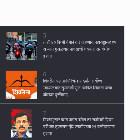
5
ताशी ६० किमी वेगाने वारे वाहणार, महाराष्ट्रासह १५
राज्यात मुसळधार पावसाची शक्यता, सतर्कतेचा
इशारा
6
शिवसेना पक्ष आणि चिन्हासंदर्भात सर्वोच्च
न्यायालयात सुनावणी सुरु, कपिल सिब्बल यांचा
जोरदार युक्तीवाद...
7
नियमानुसार काम जमत नसेल तर राजीनामे देऊन
घरी जा! तुकाराम मुंढे एफडीएच्या २९ कर्मचार्‍यांना
इशारा