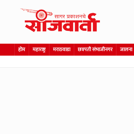
होम
महाराष्ट्र
मराठवाडा
छत्रपती संभाजीनगर
जालना