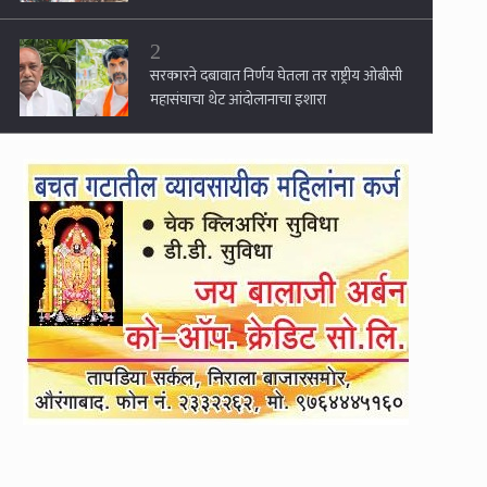
2
सरकारने दबावात निर्णय घेतला तर राष्ट्रीय ओबीसी
महासंघाचा थेट आंदोलानाचा इशारा
3
जंतर-मंतरवर झालेले आंदोलन ही तर सुरुवात, राज
ठाकरेंचे महत्त्वाचे विधान
4
महाराष्ट्रात पुन्हा भगवं वादळ? आंदोलनासाठी मनोज
जरांगे यांची मोठी फिल्डिंग