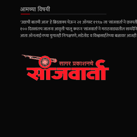
आमच्या विषयी
'उद्याची बातमी आज' हे ब्रिदवाक्य घेऊन २१ ऑगस्ट १९९७ ला 'सांजवार्ता'ने छत्रपती 
१०० दिवसांतच जालना आवृत्ती चालू करुन 'सांजवार्ता'ने मराठवाड्यातील सायंदैनि
आता ऑनलाईनच्या युगातही निःपक्षपणे, सडेतोड व विश्वासार्हतेच्या बळावर आज