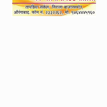
4
शिवसेना पक्ष आणि चिन्हासंदर्भात सर्वोच्च न्यायालयात सुनावणी सुरु, कपिल सिब्बल
यांचा जोरदार युक्तीवाद...