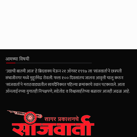
आमच्या विषयी
'उद्याची बातमी आज' हे ब्रिदवाक्य घेऊन २१ ऑगस्ट १९९७ ला 'सांजवार्ता'ने छत्रपती
संभाजीनगर मध्ये मुहूर्तमेढ रोवली. फक्त १०० दिवसांतच जालना आवृत्ती चालू करुन
'सांजवार्ता'ने मराठवाड्यातील सायंदैनिकात पहिल्या क्रमांकाचे स्थान पटकावले. आता
ऑनलाईनच्या युगातही निःपक्षपणे, सडेतोड व विश्वासार्हतेच्या बळावर आजही अढळ आहे.