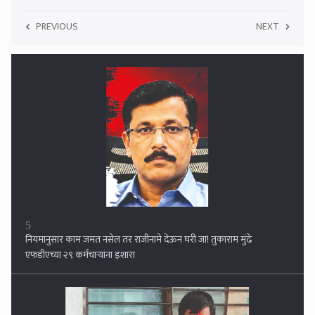
5
PREVIOUS
NEXT
नियमानुसार काम जमत नसेल तर राजीनामे देऊन घरी जा! तुकाराम मुंढे
एफडीएच्या २९ कर्मचार्‍यांना इशारा
6
फडणवीस - शिंदे यांच्यावर हल्लाबोल !! कुणबी प्रमाणपत्र रद्द झाल्याने मनोज जरांगे
आक्रमक, बावनकुळेंच्या नार्को टेस्टची मागणी...