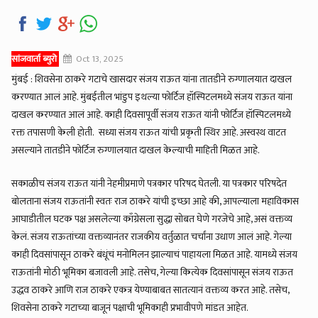
सांजवार्ता ब्युरो
Oct 13, 2025
मुंबई : शिवसेना ठाकरे गटाचे खासदार संजय राऊत यांना तातडीने रुग्णालयात दाखल
करण्यात आलं आहे. मुंबईतील भांडुप इथल्या फोर्टिज हॉस्पिटलमध्ये संजय राऊत यांना
दाखल करण्यात आलं आहे. काही दिवसापूर्वी संजय राऊत यांनी फोर्टिज हॉस्पिटलमध्ये
रक्त तपासणी केली होती. सध्या संजय राऊत यांची प्रकृती स्थिर आहे. अस्वस्थ वाटत
असल्याने तातडीने फोर्टिज रुग्णालयात दाखल केल्याची माहिती मिळत आहे.
सकाळीच संजय राऊत यांनी नेहमीप्रमाणे पत्रकार परिषद घेतली. या पत्रकार परिषदेत
बोलताना संजय राऊतांनी स्वतः राज ठाकरे यांची इच्छा आहे की, आपल्याला महाविकास
आघाडीतील घटक पक्ष असलेल्या काँग्रेसला सुद्धा सोबत घेणे गरजेचे आहे, असं वक्तव्य
केलं. संजय राऊतांच्या वक्तव्यानंतर राजकीय वर्तुळात चर्चांना उधाण आलं आहे. गेल्या
काही दिवसांपासून ठाकरे बंधूंचं मनोमिलन झाल्याचं पाहायला मिळत आहे. यामध्ये संजय
राऊतांनी मोठी भूमिका बजावली आहे. तसेच, गेल्या कित्येक दिवसांपासून संजय राऊत
उद्धव ठाकरे आणि राज ठाकरे एकत्र येण्याबाबत सातत्यानं वक्तव्य करत आहे. तसेच,
शिवसेना ठाकरे गटाच्या बाजूनं पक्षाची भूमिकाही प्रभावीपणे मांडत आहेत.