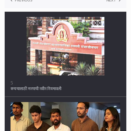
PREVIOUS
NEXT
5
कचऱ्यासाठी मनपाची नवीन नियमावली
6
सीजेपी देशभरात राबविणार 'क्या बोलती पब्लिक?' अभियान, बैठकीनंतर अभिजीत