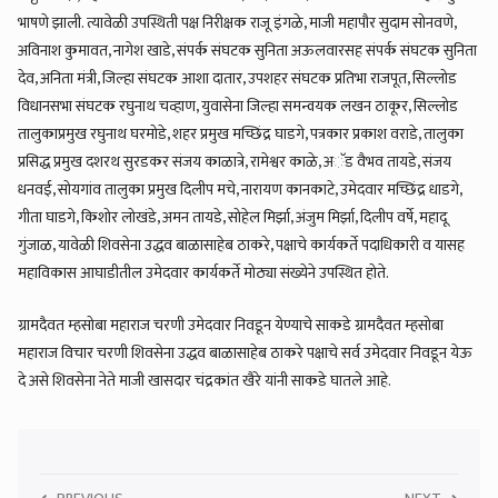
भाषणे झाली. त्यावेळी उपस्थिती पक्ष निरीक्षक राजू इंगळे, माजी महापौर सुदाम सोनवणे,
अविनाश कुमावत, नागेश खाडे, संपर्क संघटक सुनिता अऊलवारसह संपर्क संघटक सुनिता
देव, अनिता मंत्री, जिल्हा संघटक आशा दातार, उपशहर संघटक प्रतिभा राजपूत, सिल्लोड
विधानसभा संघटक रघुनाथ चव्हाण, युवासेना जिल्हा समन्वयक लखन ठाकूर, सिल्लोड
तालुकाप्रमुख रघुनाथ घरमोडे, शहर प्रमुख मच्छिंद्र घाडगे, पत्रकार प्रकाश वराडे, तालुका
प्रसिद्ध प्रमुख दशरथ सुरडकर संजय काळात्रे, रामेश्वर काळे, अॅड वैभव तायडे, संजय
धनवई, सोयगांव तालुका प्रमुख दिलीप मचे, नारायण कानकाटे, उमेदवार मच्छिंद्र धाडगे,
गीता घाडगे, किशोर लोखंडे, अमन तायडे, सोहेल मिर्झा, अंजुम मिर्झा, दिलीप वर्षे, महादू
गुंजाळ, यावेळी शिवसेना उद्धव बाळासाहेब ठाकरे, पक्षाचे कार्यकर्ते पदाधिकारी व यासह
महाविकास आघाडीतील उमेदवार कार्यकर्ते मोठ्या संख्येने उपस्थित होते.
ग्रामदैवत म्हसोबा महाराज चरणी उमेदवार निवडून येण्याचे साकडे ग्रामदैवत म्हसोबा
महाराज विचार चरणी शिवसेना उद्धव बाळासाहेब ठाकरे पक्षाचे सर्व उमेदवार निवडून येऊ
दे असे शिवसेना नेते माजी खासदार चंद्रकांत खैरे यांनी साकडे घातले आहे.