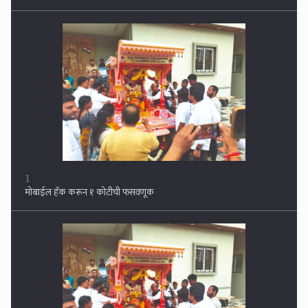
1
मोबाईल हॅक करून १ कोटीची फसवणूक
2
भाजपच्या समरसता कलश यात्रेचे उद्या स्वागत