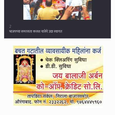
3
तीन अपत्ये अन् अनधिकृत बांधकामे भोवणार