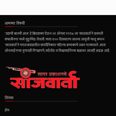
आमच्या विषयी
'उद्याची बातमी आज' हे ब्रिदवाक्य घेऊन २१ ऑगस्ट १९९७ ला 'सांजवार्ता'ने छत्रपती
संभाजीनगर मध्ये मुहूर्तमेढ रोवली. फक्त १०० दिवसांतच जालना आवृत्ती चालू करुन
'सांजवार्ता'ने मराठवाड्यातील सायंदैनिकात पहिल्या क्रमांकाचे स्थान पटकावले. आता
ऑनलाईनच्या युगातही निःपक्षपणे, सडेतोड व विश्वासार्हतेच्या बळावर आजही अढळ आहे.
लिंक्स
होम