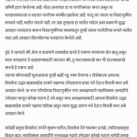
नव्हे तर सिल्लोड सोयगांव विधानसभा मतदारसंघातील गोरगरीब लोकांच्या, शेतकऱ्यांच्या
जमिनी हडप केलेल्या आहे. मोठा अत्याचार हा या नागरिकांवर करत असून या
मतदारसंघातला व शहरात नागरिक भयभीत झालेला आहे. परंतू जर त्याला या निवडणुकीत
संपवले नाही, मातीत गाडले नाही. तर उद्या तुम्हाला हा मातीत गाडेल अशा प्रकारचे सुद्धा
आवाहन मतदारांना करून निवडणुकीच्या माध्यमातून तुम्ही त्याला मतपेटीच्या रूपाने मातीत
गाडा असे आवाहन सिल्लोडच्या मतदारांना केलेले आहे.
पुढे ते म्हणाले की, सेना व भाजपाचे रावसाहेब दानवे हे एकाच नाण्याच्या दोन बाजू असून
फक्त मतदारांना ते दाखवण्यासाठी करतात की, तू मारल्यासारखे कर मी रडल्यासारखे
करतो हे एकच आहे
त्यांच्या कोणत्याही भूलथापाला तुम्ही बळी पडू नका येणाऱ्या २ डिसेंबरला आपल्या
शिवसेना उद्धव बाळासाहेब ठाकरे पक्षाच्या उमेदवारांना प्रचंड मते देऊन विजयी करा असे
आवाहन केले. या नगर परिषदेच्या निवडणुकीत नगर अध्यक्षपदाचे महाविकास आघाडीचे
उमेदवार म्हणून बनेखा पठाण हे उभे असून यांना अध्यक्षपदासाठी आपला शिवसेना उद्धव
बाळासाहेब ठाकरे पक्षाचा पाठिंबा असून त्यांना सुद्धा आपण मते देऊन विजयी करा असे
आवाहन केले.
यावेळी प्रमुख शिवसेना उपनेते सुभाष पाटील, शिवसेना नेते पद्माकर इंगळे, उपजिल्हाप्रमुख
विठ्ठल बदर, महाविकास आघाडीचे नगराध्यक्ष पदाचे उमेदवार बनेखॉ पठाण यांचेही प्रमुख