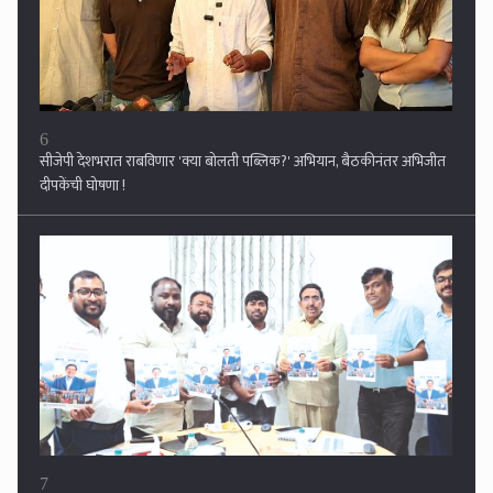
दीपकेंची घोषणा !
7
मूल्याधारित शिक्षण ही काळाची गरज : डॉ. पी. नारायणा