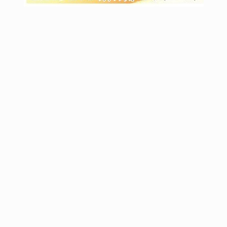
4
सोशल मीडियावरील बनावट भरती