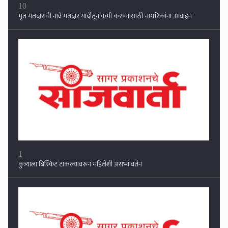
1
कुत्र्याला बिस्किट टाकल्यावरून महिलेशी असभ्य वर्तन
2
लिहाखेडी मांडणा रस्त्याच्या दुरुस्तीसाठी एकनाथ हिवाळे यांचे निवेदन