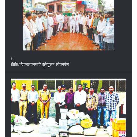
6
विविध विकासकामांचे भूमिपूजन, लोकार्पण
7
३८ लाखांचा गांजा, एमडी ड्रग्ज नष्ट