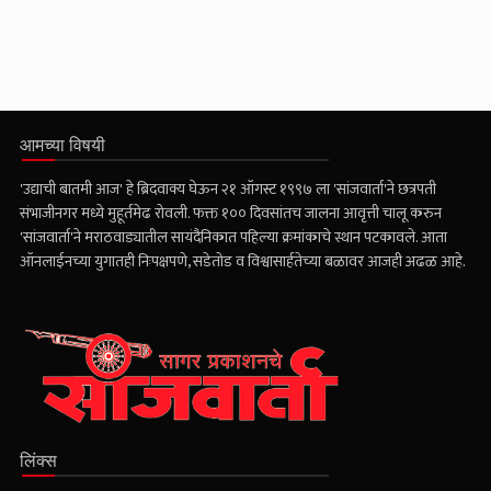
आमच्या विषयी
'उद्याची बातमी आज' हे ब्रिदवाक्य घेऊन २१ ऑगस्ट १९९७ ला 'सांजवार्ता'ने छत्रपती
संभाजीनगर मध्ये मुहूर्तमेढ रोवली. फक्त १०० दिवसांतच जालना आवृत्ती चालू करुन
'सांजवार्ता'ने मराठवाड्यातील सायंदैनिकात पहिल्या क्रमांकाचे स्थान पटकावले. आता
ऑनलाईनच्या युगातही निःपक्षपणे, सडेतोड व विश्वासार्हतेच्या बळावर आजही अढळ आहे.
लिंक्स