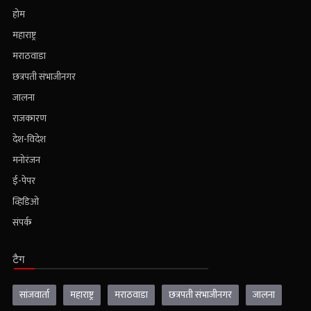
होम
महाराष्ट्र
मराठवाडा
छत्रपती संभाजीनगर
जालना
राजकारण
देश-विदेश
मनोरंजन
ई-पेपर
व्हिडिओ
संपर्क
टैग
सांजवार्ता
महाराष्ट्र
मराठवाडा
छत्रपती संभाजीनगर
जालना