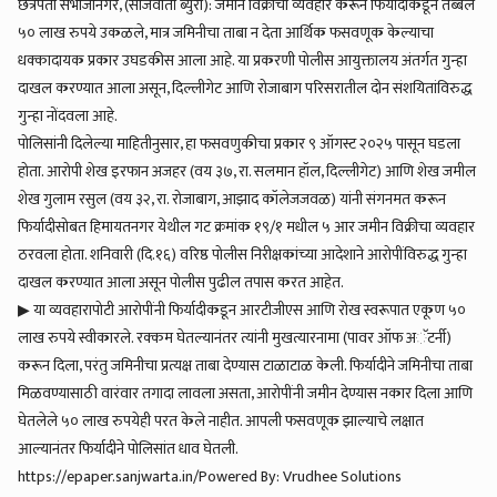
छत्रपती संभाजीनगर, (सांजवार्ता ब्युरो): जमीन विक्रीचा व्यवहार करून फिर्यादीकडून तब्बल
५० लाख रुपये उकळले, मात्र जमिनीचा ताबा न देता आर्थिक फसवणूक केल्याचा
धक्कादायक प्रकार उघडकीस आला आहे. या प्रकरणी पोलीस आयुक्तालय अंतर्गत गुन्हा
दाखल करण्यात आला असून, दिल्लीगेट आणि रोजाबाग परिसरातील दोन संशयितांविरुद्ध
गुन्हा नोंदवला आहे.
पोलिसांनी दिलेल्या माहितीनुसार, हा फसवणुकीचा प्रकार ९ ऑगस्ट २०२५ पासून घडला
होता. आरोपी शेख इरफान अजहर (वय ३७, रा. सलमान हॉल, दिल्लीगेट) आणि शेख जमील
शेख गुलाम रसुल (वय ३२, रा. रोजाबाग, आझाद कॉलेजजवळ) यांनी संगनमत करून
फिर्यादीसोबत हिमायतनगर येथील गट क्रमांक १९/१ मधील ५ आर जमीन विक्रीचा व्यवहार
ठरवला होता. शनिवारी (दि.१६) वरिष्ठ पोलीस निरीक्षकांच्या आदेशाने आरोपींविरुद्ध गुन्हा
दाखल करण्यात आला असून पोलीस पुढील तपास करत आहेत.
▶ या व्यवहारापोटी आरोपींनी फिर्यादीकडून आरटीजीएस आणि रोख स्वरूपात एकूण ५०
लाख रुपये स्वीकारले. रक्कम घेतल्यानंतर त्यांनी मुखत्यारनामा (पावर ऑफ अॅटर्नी)
करून दिला, परंतु जमिनीचा प्रत्यक्ष ताबा देण्यास टाळाटाळ केली. फिर्यादीने जमिनीचा ताबा
मिळवण्यासाठी वारंवार तगादा लावला असता, आरोपींनी जमीन देण्यास नकार दिला आणि
घेतलेले ५० लाख रुपयेही परत केले नाहीत. आपली फसवणूक झाल्याचे लक्षात
आल्यानंतर फिर्यादीने पोलिसांत धाव घेतली.
https://epaper.sanjwarta.in/Powered By: Vrudhee Solutions