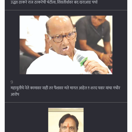
महायुतीचे नेते कामावर नाही तर पैशावर मते मागत आहेत !! शरद पवार यांचा गंभीर
आरोप
10
अजित पवारांची सरकारमधून बाहेर पडण्याची तयारी ? वर्षावरील बैठकीत दादा
संतापले, अंबादास दानवे यांचा पत्रकार परिषदेत दावा