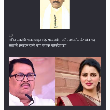
1
विजय वडेट्टीवारांची बोचरी टीका,, 'नवनीत राणा जातीय विष पसरवणारी विषवल्ली',
तर 'हिरवे साप' म्हणत राणांचा पलटवार