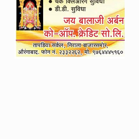
4
महायुतीच्या जागावाटपाचा फॉर्म्युला ठरता ठरेना, त्या ७० जागांसाठी भाजपची
शिंदेंसमोर नवीन अट