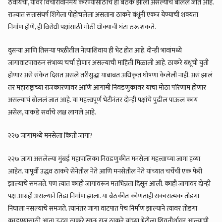
ठेवायची, यावर विचारविनिमय करण्यासाठीच ही बैठक झाली असल्याचे बोलले जात आहे.
राज्यात सत्तासंघर्ष शिगेला पोहोचलेला असताना ठाकरे बंधूंनी एकत्र येण्याची शक्यता
निर्माण होणे, ही विरोधी पक्षांसाठी मोठी धोक्याची घंटा ठरू शकते.
दुसर्‍या आणि तिसर्‍या फळीतील नेत्यांशिवाय ही भेट होत आहे. दोन्ही भावांमध्ये
जागावाटपावरुन संभाव्य चर्चा होणार असल्याची माहिती मिळाली आहे. ठाकरे बंधूंची युती
होणार असे संकेत दिसत असले तरीसुद्धा याबाबत अधिकृत घोषणा केलेली नाही. असं झालं
तर महाराष्ट्राच्या राजकारणावर आणि आगामी निवडणुकांवर याचा मोठा परिणाम होणार
असल्याचं बोललं जात आहे. या महत्त्वपूर्ण भेटीनंतर दोन्ही पक्षांचे पुढील पाऊल काय
असेल, याकडे सर्वांचे लक्ष लागले आहे.
२२७ जागांमध्ये मनसेला किती जागा?
२२७ जागा असलेल्या मुंबई महापालिका निवडणुकीत मनसेला महत्त्वाच्या जागा हव्या
आहेत. यापूर्वी उद्धव ठाकरे सेनेतील नेते आणि मनसेतील नेते यांच्यात चर्चेची एक फेरी
झाल्याचे समजते. पण त्यात काही जागांवरून मतभिन्नता दिसून आली. काही जागांवर दोन्ही
पक्ष आग्रही असल्याने तिढा निर्माण झाला. या बैठकीत कोणताही सकारात्मक तोडगा
निघाला नसल्याचे समजते. त्यानंतर जागा वाटपात पेच निर्माण झाल्याने त्यावर तोडगा
काढण्यासाठी आता उद्धव ठाकरे स्वतः राज ठाकरे यांच्या भेटीला शिवतीर्थावर आल्याची