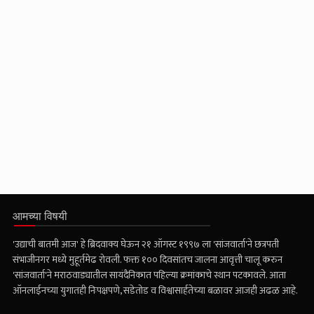
आमच्या विषयी
'उद्याची बातमी आज' हे ब्रिदवाक्य घेऊन २१ ऑगस्ट १९९७ ला 'सांजवार्ता'ने छत्रपती
संभाजीनगर मध्ये मुहूर्तमेढ रोवली. फक्त १०० दिवसांतच जालना आवृत्ती चालू करुन
'सांजवार्ता'ने मराठवाड्यातील सायंदैनिकात पहिल्या क्रमांकाचे स्थान पटकावले. आता
ऑनलाईनच्या युगातही निःपक्षपणे, सडेतोड व विश्वासार्हतेच्या बळावर आजही अढळ आहे.