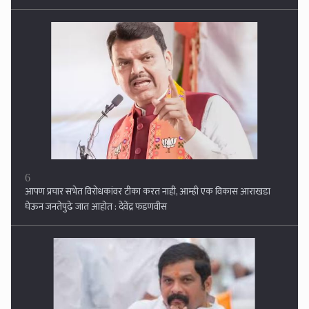
घेऊन जनतेपुढे जात आहोत : देवेंद्र फडणवीस
7
गुप्त बैठक मंत्र्यांच्या बंगल्यावर राजेंद्र जंजाळ अ‍ॅक्शन मोडवर... भाजपने प्रवेश देऊ
नये ः सिरसाट गटाचा दबाव