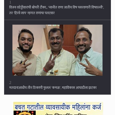
2
मतदानाआधीच तीन ठिकाणी फुललं 'कमळ', महाविकास आघाडीला झटका
3
मोदींच्या मित्राला अख्खी मुंबई विकणे किंवा फुकटात घशात घालणे ही मराठी
माणसाची केलेली सेवा आहे का तुमची? : संजय राऊत