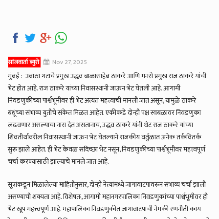
सांजवार्ता ब्युरो
Nov 27, 2025
मुंबई : उबाठा गटाचे प्रमुख उद्धव बाळासाहेब ठाकरे आणि मनसे प्रमुख राज ठाकरे यांची
भेट होत आहे. राज ठाकरे यांच्या निवासस्थानी जाऊन भेट घेतली आहे. आगामी
निवडणुकीच्या पार्श्वभूमीवर ही भेट अत्यंत महत्त्वाची मानली जात असून, यामुळे ठाकरे
बंधूंच्या संभाव्य युतीचे संकेत मिळत आहेत. एकीकडे दोन्ही पक्ष स्वबळावर निवडणुका
लढवणार असल्याचा नारा देत असतानाच, उद्धव ठाकरे यांनी थेट राज ठाकरे यांच्या
शिवतीर्थावरील निवासस्थानी जाऊन भेट घेतल्याने राजकीय वर्तुळात अनेक तर्कवितर्क
सुरू झाले आहेत. ही भेट केवळ सदिच्छा भेट नसून, निवडणुकीच्या पार्श्वभूमीवर महत्त्वपूर्ण
चर्चा करण्यासाठी झाल्याचे मानले जात आहे.
सूत्रांकडून मिळालेल्या माहितीनुसार, दोन्ही नेत्यांमध्ये जागावाटपावरून संभाव्य चर्चा झाली
असण्याची शक्यता आहे. विशेषतः, आगामी महानगरपालिका निवडणुकांच्या पार्श्वभूमीवर ही
भेट खूप महत्त्वपूर्ण आहे. महापालिका निवडणुकीत जागावाटपाची नेमकी रणनीती काय