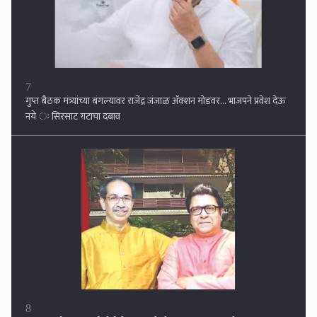
8
उद्धव ठाकरे राज ठाकरेंची भेटीला, शिवतीर्थावर बंद दाराआड चर्चा
9