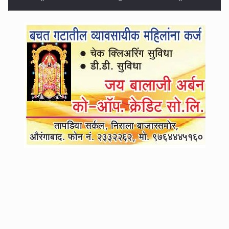
अधिवेशनात शेवटचे ३ दिवस महत्त्वाचे, काँग्रेसने जारी केला व्हीप; विरोधकांनी काय
आखला प्लॅन?
4
युवतीच्या हनीट्रॅपमध्ये फसला, पाकिस्तानला पुरवली सीक्रेट माहिती; हवाईदलाच्या
विंग कमांडरला अटक