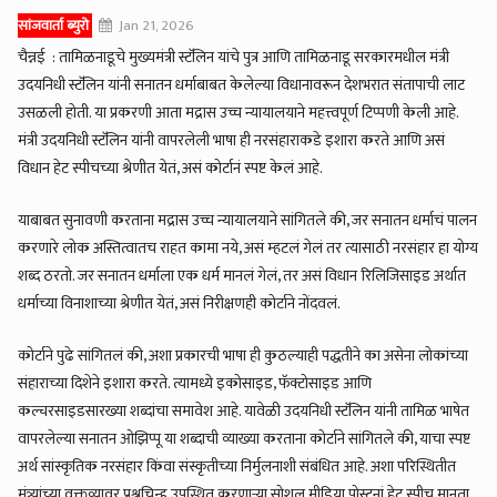
सांजवार्ता ब्युरो
Jan 21, 2026
चैन्नई : तामिळनाडूचे मुख्यमंत्री स्टॅलिन यांचे पुत्र आणि तामिळनाडू सरकारमधील मंत्री
उदयनिधी स्टॅलिन यांनी सनातन धर्माबाबत केलेल्या विधानावरून देशभरात संतापाची लाट
उसळली होती. या प्रकरणी आता मद्रास उच्च न्यायालयाने महत्त्वपूर्ण टिप्पणी केली आहे.
मंत्री उदयनिधी स्टॅलिन यांनी वापरलेली भाषा ही नरसंहाराकडे इशारा करते आणि असं
विधान हेट स्पीचच्या श्रेणीत येतं, असं कोर्टानं स्पष्ट केलं आहे.
याबाबत सुनावणी करताना मद्रास उच्च न्यायालयाने सांगितले की, जर सनातन धर्माचं पालन
करणारे लोक अस्तित्वातच राहत कामा नये, असं म्हटलं गेलं तर त्यासाठी नरसंहार हा योग्य
शब्द ठरतो. जर सनातन धर्माला एक धर्म मानलं गेलं, तर असं विधान रिलिजिसाइड अर्थात
धर्माच्या विनाशाच्या श्रेणीत येतं, असं निरीक्षणही कोर्टाने नोंदवलं.
कोर्टाने पुढे सांगितलं की, अशा प्रकारची भाषा ही कुठल्याही पद्धतीने का असेना लोकांच्या
संहाराच्या दिशेने इशारा करते. त्यामध्ये इकोसाइड, फॅक्टोसाइड आणि
कल्चरसाइडसारख्या शब्दांचा समावेश आहे. यावेळी उदयनिधी स्टॅलिन यांनी तामिळ भाषेत
वापरलेल्या सनातन ओझिप्पू या शब्दाची व्याख्या करताना कोर्टाने सांगितले की, याचा स्पष्ट
अर्थ सांस्कृतिक नरसंहार किंवा संस्कृतीच्या निर्मुलनाशी संबंधित आहे. अशा परिस्थितीत
मंत्र्यांच्या वक्तव्यावर प्रश्नचिन्ह उपस्थित करणाऱ्या सोशल मीडिया पोस्टनां हेट स्पीच मानता