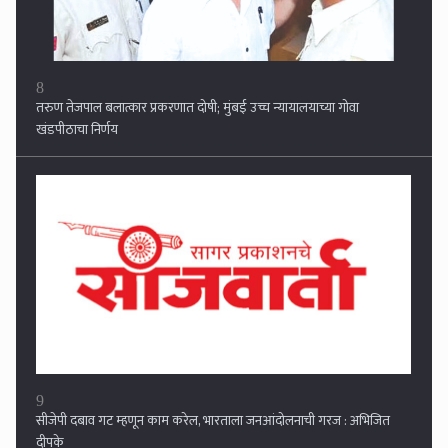
9
सीजेपी दबाव गट म्हणून काम करेल, भारताला जनआंदोलनाची गरज : अभिजित
दीपके
10