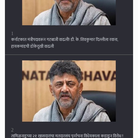
2
तामिळनाडूच्या २१ खासदारांचा मतदारसंघ पुनर्रचना विधेयकाला कडाडून विरोध !
3