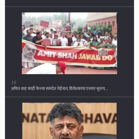
अमित शाह काही केल्या संसदेत येईनात, विरोधकांचा एल्गार सुरुच...
1
कर्नाटकात मंत्रीपदावरून गटबाजी वाढली! डी. के. शिवकुमार दिल्लीला रवाना,
हायकमांडची डोकेदुखी वाढली