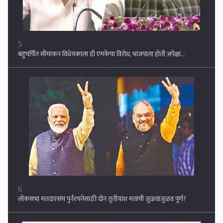
6
लोकसभा मतदारसंघ पुर्नरचनेसाठी दोन तृतीयांश मतांची जुळवाजुळव पूर्ण?
7
राम मंदिरात कसलाही घोटाळा नाही, मोजण्यात चूक झाली !! ३३०० कोटींंचा हिशोब
अगदी अचूक असल्याचा खुलासा ....एसआयटीचा तपस मात्र चालूच ....