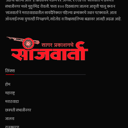
'उद्याची बातमी आज' हे ब्रिदवाक्य घेऊन २१ ऑगस्ट १९९७ ला 'सांजवार्ता'ने छत्रपती
संभाजीनगर मध्ये मुहूर्तमेढ रोवली. फक्त १०० दिवसांतच जालना आवृत्ती चालू करुन
'सांजवार्ता'ने मराठवाड्यातील सायंदैनिकात पहिल्या क्रमांकाचे स्थान पटकावले. आता
ऑनलाईनच्या युगातही निःपक्षपणे, सडेतोड व विश्वासार्हतेच्या बळावर आजही अढळ आहे.
लिंक्स
होम
महाराष्ट्र
मराठवाडा
छत्रपती संभाजीनगर
जालना
राजकारण