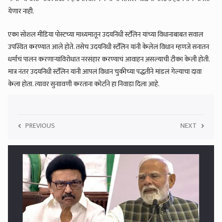
येणार नाही.
एका सोशल मीडिया पोस्टच्या माध्यमातून उदयनिधी स्टॅलिन यांच्या विधानाबाबत सवाल
उपस्थित करण्यात आले होते. तसेच उदयनिधी स्टॅलिन यांनी केलेलं विधान म्हणजे सनातन
धर्माचं पालन करणाऱ्यांविरोधात नरसंहार करण्याचं आवाहन असल्याची टीका केली होती.
मात्र नंतर उदयनिधी स्टॅलिन यांनी आपलं विधान चुकीच्या पद्धतीने मांडलं गेल्याचा दावा
केला होता. त्यावर सुनाावणी करताना कोर्टाने हा निवाडा दिला आहे.
PREVIOUS
NEXT
5
बहुचर्चित सीमांकन विधेयकाला डी एमकेचा विरोध, भाजपाला होती अपेक्षा...