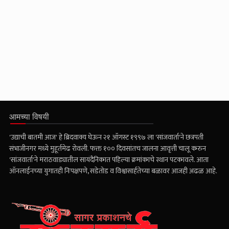
आमच्या विषयी
'उद्याची बातमी आज' हे ब्रिदवाक्य घेऊन २१ ऑगस्ट १९९७ ला 'सांजवार्ता'ने छत्रपती
संभाजीनगर मध्ये मुहूर्तमेढ रोवली. फक्त १०० दिवसांतच जालना आवृत्ती चालू करुन
'सांजवार्ता'ने मराठवाड्यातील सायंदैनिकात पहिल्या क्रमांकाचे स्थान पटकावले. आता
ऑनलाईनच्या युगातही निःपक्षपणे, सडेतोड व विश्वासार्हतेच्या बळावर आजही अढळ आहे.