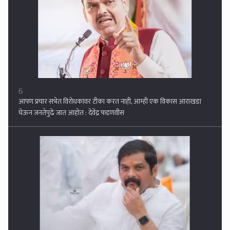
आपण प्रचार सभेत विरोधकांवर टीका करत नाही, आम्ही एक विकास आराखडा
घेऊन जनतेपुढे जात आहोत : देवेंद्र फडणवीस
7
गुप्त बैठक मंत्र्यांच्या बंगल्यावर राजेंद्र जंजाळ अ‍ॅक्शन मोडवर... भाजपने प्रवेश देऊ
नये ः सिरसाट गटाचा दबाव