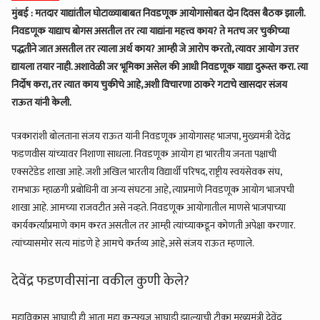
मुंबई : मतदार याद्यांतील घोटाळ्याबाबत निवडणूक आयोगासोबत दोन दिवस बैठक झाली.
निवडणूक याद्याच बोगस असतील तर त्या याद्यांना महत्त्व काय? ते मतच जर चुकीच्या
पद्धतीने जात असतील तर त्याला अर्थ काय? आम्ही जे आरोप करतो, त्यावर आयोग उत्तर
द्यायला तयार नाही. अशावेळी जर भूमिका असेल की आधी निवडणूक याद्या दुरूस्त करा. त्या
निर्दोष करा, तर त्यात काय चुकीचे आहे, अशी विचारणा ठाकरे गटाचे खासदार संजय
राऊत यांनी केली.
पत्रकारांशी बोलताना संजय राऊत यांनी निवडणूक आयोगासह भाजपा, मुख्यमंत्री देवेंद्र
फडणवीस यांच्यावर निशाणा साधला. निवडणूक आयोग हा भारतीय जनता पक्षाची
एक्सटेंडेड शाखा आहे. जशी अखिल भारतीय विद्यार्थी परिषद, राष्ट्रीय स्वयंसेवक संघ,
रामभाऊ म्हाळगी प्रबोधिनी वा अन्य संघटना आहे, त्याप्रमाणे निवडणूक आयोग भाजपची
शाखा आहे. आमच्या राजवटीत असे नव्हते. निवडणूक आयोगातील माणसे भाजपाच्या
कार्यकर्त्यांप्रमाणे काम करत असतील तर आम्ही त्यांच्याकडून कोणती अपेक्षा करणार.
त्यांच्यासमोर सत्य मांडणे हे आमचे कर्तव्य आहे, असे संजय राऊत म्हणाले.
देवेंद्र फडणवीसांना वकील कुणी केले?
महाविकास आघाडी ही आता महा कन्फ्युज आघाडी झाल्याची टीका मुख्यमंत्री देवेंद्र