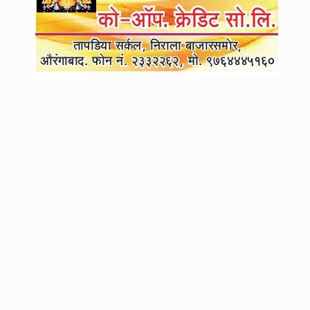
4
महायुतीच्या जागावाटपाचा फॉर्म्युला ठरता ठरेना, त्या ७० जागांसाठी भाजपची
शिंदेंसमोर नवीन अट