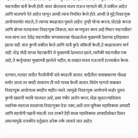
फडणवीस यांनी केली होती. यावर बोलताना संजय राऊत म्हणाले की, ते वकील आहेत
आणि भाजपाचे नेते आहेत म्हणून आम्ही त्यांना निमंत्रित केले होते. आम्ही जे मुद्दे निवडणूक
आयोगासमोर मांडले, ते त्यांच्या काळजात घुसले आहेत. तुम्ही चोऱ्या करता, घोटाळे करता
आणि बोगस मतदानावर निवडणूक जिंकता, यात कन्फ्युजन काय आहे मिस्टर फडणवीस?
मला सांगा जरा. देवेंद्र फडणवीस यांच्यासारखा गोंधळलेला मुख्यमंत्री देशाच्या इतिहासात
झाला नाही. यांना कुणी वकील केले आणि यांनी कुठे वकिली केली, हे कळायलाच मार्ग
नाही. नरेंद्र मोदी यांच्या मेहरबानीने जे मुख्यमंत्री देशभरात झाले, त्यापैकी फडणवीस एक
आहे, ते कर्तृत्वावर मुख्यमंत्री झालेले नाहीत, या शब्दांत संजय राऊतांनी हल्लाबोल केला.
दरम्यान, मतदार यादीत गैरसोयीची नावे काढली जातात. यादीतील नावाबाबतचा गोंधळ
समोर आला तर काही तासांतच ती नावे गायब केली जातात. विशेष म्हणजे याबाबत
निवडणूक आयोगाला काहीच माहीत नसते. त्यामुळे निवडणूक आयोगाचे सर्व्हर दुसरा
कुणी खासगी व्यक्ती चालवत आहे, असा गंभीर आरोप करत, घोळ सुधारल्याशिवाय
स्थानिक स्वराज्य संस्थांच्या निवडणुका घेऊ नका, अशी ठाम भूमिका महाविकास आघाडी
आणि सहयोगी पक्षांनी मांडली. राज ठाकरे हेही सध्या महाविकास आघाडीसोबत दिसत
असल्यामुळे राजकीय वर्तुळात अनेक तर्क लावले जात आहेत.