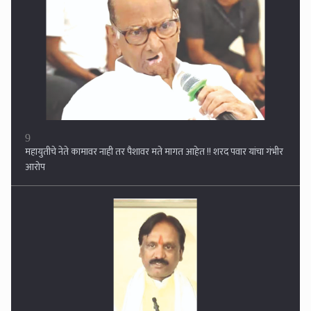
9
महायुतीचे नेते कामावर नाही तर पैशावर मते मागत आहेत !! शरद पवार यांचा गंभीर
आरोप
10
अजित पवारांची सरकारमधून बाहेर पडण्याची तयारी ? वर्षावरील बैठकीत दादा
संतापले, अंबादास दानवे यांचा पत्रकार परिषदेत दावा