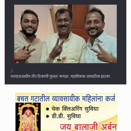
2
मतदानाआधीच तीन ठिकाणी फुललं 'कमळ', महाविकास आघाडीला झटका
3
मोदींच्या मित्राला अख्खी मुंबई विकणे किंवा फुकटात घशात घालणे ही मराठी
माणसाची केलेली सेवा आहे का तुमची? : संजय राऊत