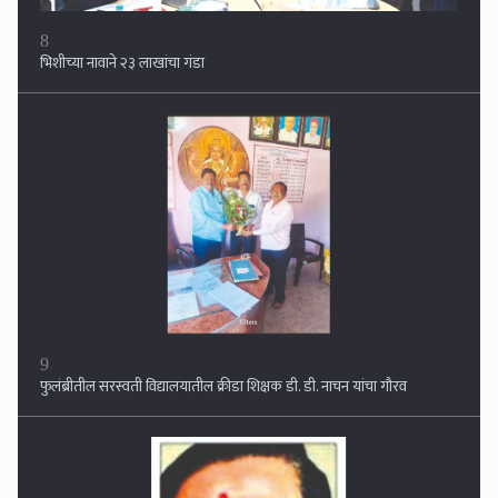
9
फुलंब्रीतील सरस्वती विद्यालयातील क्रीडा शिक्षक डी. डी. नाचन यांचा गौरव
10
सामाजिक कार्यकर्ते प्रशांत साठे यांची लॉजमध्ये गळफास घेऊन आत्महत्या