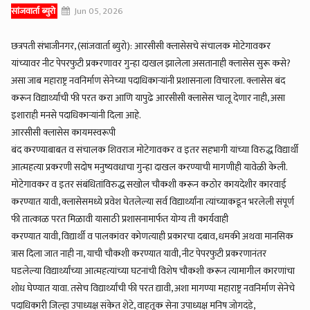
सांजवार्ता ब्युरो
Jun 05, 2026
छत्रपती संभाजीनगर, (सांजवार्ता ब्युरो): आरसीसी क्लासेसचे संचालक मोटेगावकर
यांच्यावर नीट पेपरफुटी प्रकरणावर गुन्हा दाखल झालेला असतानाही क्लासेस सुरू कसे?
असा जाब महाराष्ट्र नवनिर्माण सेनेच्या पदाधिकाऱ्यांनी प्रशासनाला विचारला. क्लासेस बंद
करून विद्यार्थ्यांची फी परत करा आणि यापुढे आरसीसी क्लासेस चालू देणार नाही, असा
इशाराही मनसे पदाधिकाऱ्यांनी दिला आहे.
आरसीसी क्लासेस कायमस्वरूपी
बंद करण्याबाबत व संचालक शिवराज मोटेगावकर व इतर सहभागी यांच्या विरुद्ध विद्यार्थी
आत्महत्या प्रकरणी सदोष मनुष्यवधाचा गुन्हा दाखल करण्याची मागणीही यावेळी केली.
मोटेगावकर व इतर संबंधितांविरुद्ध सखोल चौकशी करून कठोर कायदेशीर कारवाई
करण्यात यावी, क्लासेसमध्ये प्रवेश घेतलेल्या सर्व विद्यार्थ्यांना त्यांच्याकडून भरलेली संपूर्ण
फी तात्काळ परत मिळावी यासाठी प्रशासनामार्फत योग्य ती कार्यवाही
करण्यात यावी, विद्यार्थी व पालकांवर कोणत्याही प्रकारचा दबाव, धमकी अथवा मानसिक
त्रास दिला जात नाही ना, याची चौकशी करण्यात यावी, नीट पेपरफुटी प्रकरणानंतर
घडलेल्या विद्यार्थ्यांच्या आत्महत्यांच्या घटनांची विशेष चौकशी करून त्यामागील कारणांचा
शोध घेण्यात यावा. तसेच विद्यार्थ्यांची फी परत द्यावी, अशा मागण्या महाराष्ट्र नवनिर्माण सेनेचे
पदाधिकारी जिल्हा उपाध्यक्ष संकेत शेटे, वाहतूक सेना उपाध्यक्ष मनिष जोगदंडे,