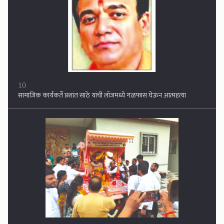
1
मोबाईल हॅक करून १ कोटीची फसवणूक