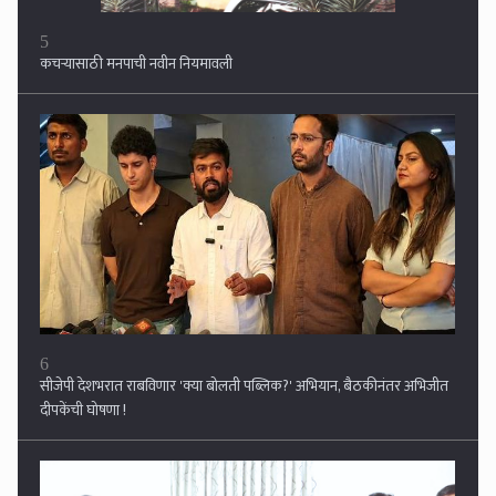
6
सीजेपी देशभरात राबविणार 'क्या बोलती पब्लिक?' अभियान, बैठकीनंतर अभिजीत
दीपकेंची घोषणा !
7
मूल्याधारित शिक्षण ही काळाची गरज : डॉ. पी. नारायणा