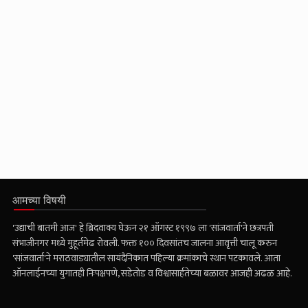
आमच्या विषयी
'उद्याची बातमी आज' हे ब्रिदवाक्य घेऊन २१ ऑगस्ट १९९७ ला 'सांजवार्ता'ने छत्रपती
संभाजीनगर मध्ये मुहूर्तमेढ रोवली. फक्त १०० दिवसांतच जालना आवृत्ती चालू करुन
'सांजवार्ता'ने मराठवाड्यातील सायंदैनिकात पहिल्या क्रमांकाचे स्थान पटकावले. आता
ऑनलाईनच्या युगातही निःपक्षपणे, सडेतोड व विश्वासार्हतेच्या बळावर आजही अढळ आहे.