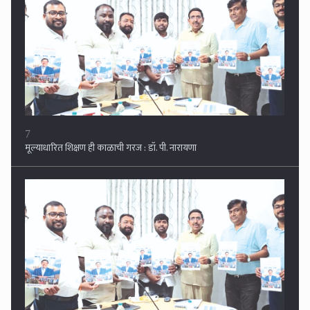
8
भिशीच्या नावाने २३ लाखांचा गंडा