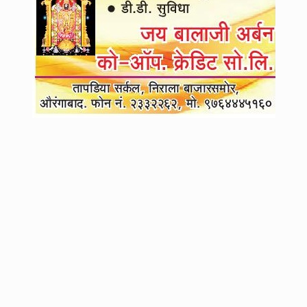
4
अत्तर गल्लीतील दोन जीर्ण इमारतींवर मनपाचा हातोडा